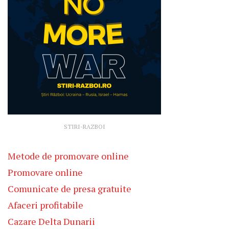
STIRI-RAZBOI
Metode de promovare online
Promovare online
Comunicate de presa gratuite
Afaceri profitabile
Cazare Delta Dunarii