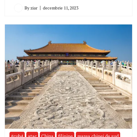
By
ziar
decembrie 11, 2023
#cub4
atac
China
filipine
marea chinei de sud