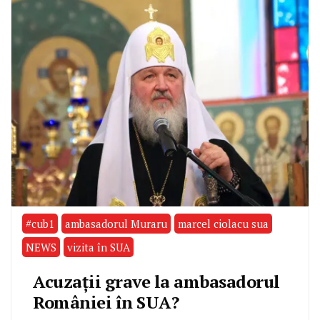
#cub1
ambasadorul Muraru
marcel ciolacu sua
NEWS
vizita în SUA
Acuzații grave la ambasadorul
României în SUA?