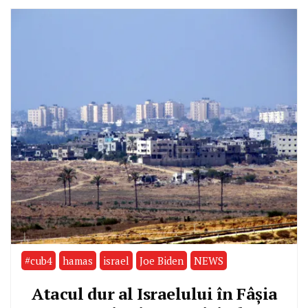
#cub4
hamas
israel
Joe Biden
NEWS
Atacul dur al Israelului în Fâșia