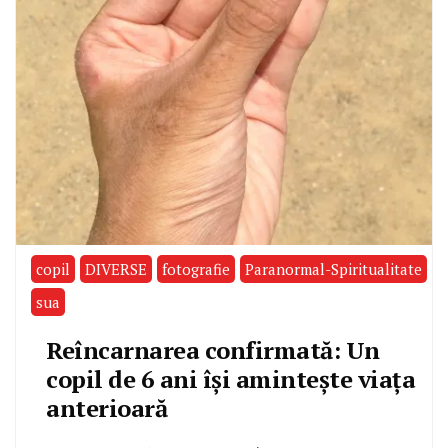
copil
DIVERSE
fotografie
Paranormal-Spiritualitate
sua
Reîncarnarea confirmată: Un
copil de 6 ani își amintește viața
anterioară