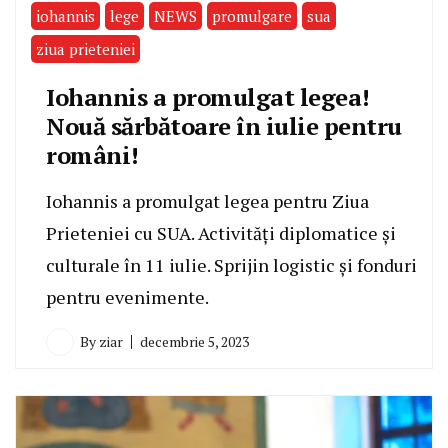
iohannis
lege
NEWS
promulgare
sua
ziua prieteniei
Iohannis a promulgat legea!
Nouă sărbătoare în iulie pentru
români!
Iohannis a promulgat legea pentru Ziua
Prieteniei cu SUA. Activități diplomatice și
culturale în 11 iulie. Sprijin logistic și fonduri
pentru evenimente.
By
ziar
decembrie 5, 2023