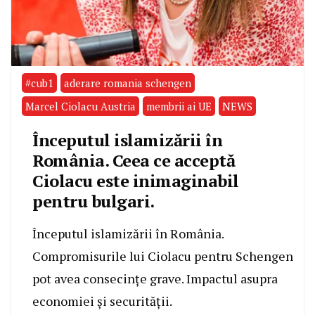
#cub1
aderare romania schengen
Marcel Ciolacu Austria
membrii ai UE
NEWS
Începutul islamizării în
România. Ceea ce acceptă
Ciolacu este inimaginabil
pentru bulgari.
Începutul islamizării în România.
Compromisurile lui Ciolacu pentru Schengen
pot avea consecințe grave. Impactul asupra
economiei și securității.