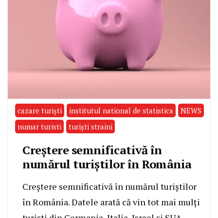
cazare turiști
institutul national de statistica
NEWS
numar turisti
turiști straini
Creștere semnificativă în
numărul turiștilor în România
Creștere semnificativă în numărul turiștilor
în România. Datele arată că vin tot mai mulți
turiști din Germania, Italia, Israel și SUA.