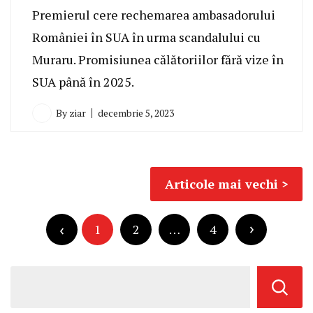
Premierul cere rechemarea ambasadorului
României în SUA în urma scandalului cu
Muraru. Promisiunea călătoriilor fără vize în
SUA până în 2025.
By
ziar
decembrie 5, 2023
Navigare
Articole mai vechi
în
Paginație
articole
articole
1
2
…
4