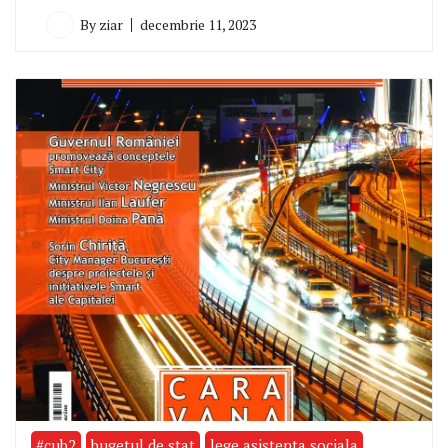
By
ziar
decembrie 11, 2023
#cub2
bugetul de stat
lege asistenta sociala