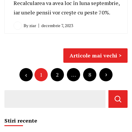
Recalcularea va avea loc în luna septembrie,
iar unele pensii vor crește cu peste 70%.
By
ziar
decembrie 7, 2023
Navigare
Articole mai vechi
în
Paginație
articole
articole
1
2
…
8
Stiri recente