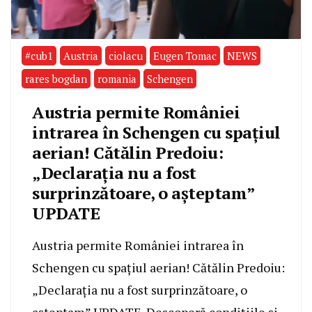
#cub1
Austria
ciolacu
Eugen Tomac
NEWS
rares bogdan
romania
Schengen
Austria permite României
intrarea în Schengen cu spațiul
aerian! Cătălin Predoiu:
„Declarația nu a fost
surprinzătoare, o așteptam”
UPDATE
Austria permite României intrarea în
Schengen cu spațiul aerian! Cătălin Predoiu:
„Declarația nu a fost surprinzătoare, o
așteptam” UPDATE. Descoperă condițiile și