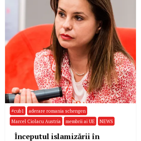
#cub1
aderare romania schengen
Marcel Ciolacu Austria
membrii ai UE
NEWS
Începutul islamizării în