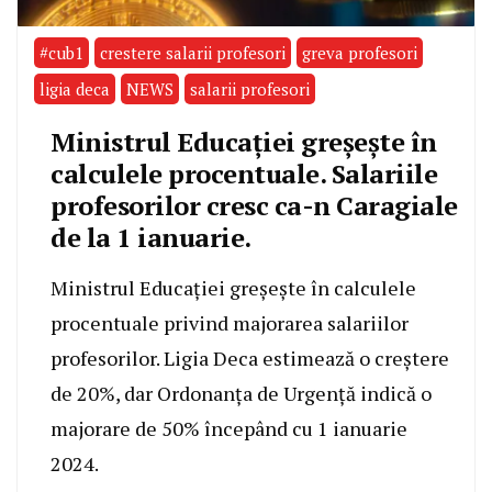
#cub1
crestere salarii profesori
greva profesori
ligia deca
NEWS
salarii profesori
Ministrul Educației greșește în
calculele procentuale. Salariile
profesorilor cresc ca-n Caragiale
de la 1 ianuarie.
Ministrul Educației greșește în calculele
procentuale privind majorarea salariilor
profesorilor. Ligia Deca estimează o creștere
de 20%, dar Ordonanța de Urgență indică o
majorare de 50% începând cu 1 ianuarie
2024.