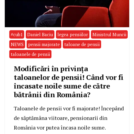
#cub1
Daniel Baciu
legea pensiilor
Ministrul Muncii
NEWS
pensii majorate
taloane de pensii
taloanele de pensii
Modificări în privința
taloanelor de pensii! Când vor fi
încasate noile sume de către
bătrânii din România?
Taloanele de pensii vor fi majorate! Începând
de săptămâna viitoare, pensionarii din
România vor putea încasa noile sume.