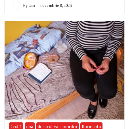
By
ziar
decembrie 8, 2023
#cub1
dna
dosarul vaccinurilor
florin citu