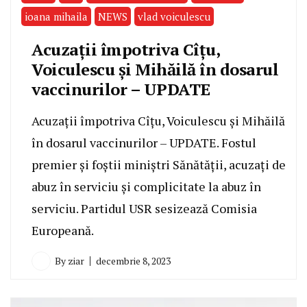
ioana mihaila
NEWS
vlad voiculescu
Acuzații împotriva Cîțu,
Voiculescu și Mihăilă în dosarul
vaccinurilor – UPDATE
Acuzații împotriva Cîțu, Voiculescu și Mihăilă
în dosarul vaccinurilor – UPDATE. Fostul
premier și foștii miniștri Sănătății, acuzați de
abuz în serviciu și complicitate la abuz în
serviciu. Partidul USR sesizează Comisia
Europeană.
By
ziar
decembrie 8, 2023