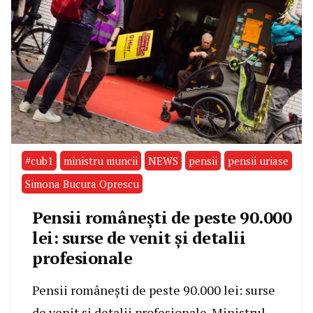
#cub1
ministru muncii
NEWS
pensii
pensii uriase
Simona Bucura Oprescu
Pensii românești de peste 90.000
lei: surse de venit și detalii
profesionale
Pensii românești de peste 90.000 lei: surse
de venit și detalii profesionale. Ministrul