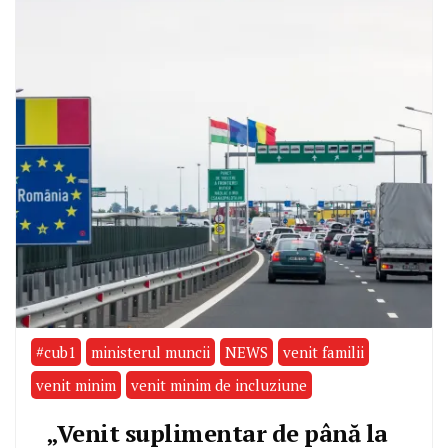
#cub1
ministerul muncii
NEWS
venit familii
venit minim
venit minim de incluziune
„Venit suplimentar de până la