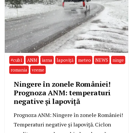
#cub1
ANM
iarna
lapoviță
meteo
NEWS
ninge
romania
vreme
Ningere în zonele României!
Prognoza ANM: temperaturi
negative și lapoviță
Prognoza ANM: Ningere în zonele României!
Temperaturi negative și lapoviță. Ciclon