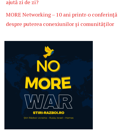
ajută zi de zi?
MORE Networking – 10 ani printr-o conferință
despre puterea conexiunilor și comunităților