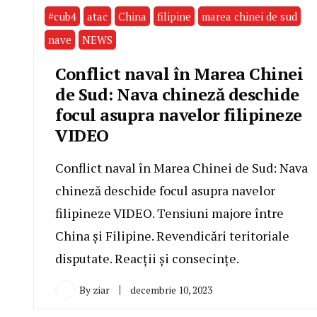
#cub4
atac
China
filipine
marea chinei de sud
nave
NEWS
Conflict naval în Marea Chinei
de Sud: Nava chineză deschide
focul asupra navelor filipineze
VIDEO
Conflict naval în Marea Chinei de Sud: Nava
chineză deschide focul asupra navelor
filipineze VIDEO. Tensiuni majore între
China și Filipine. Revendicări teritoriale
disputate. Reacții și consecințe.
By
ziar
decembrie 10, 2023