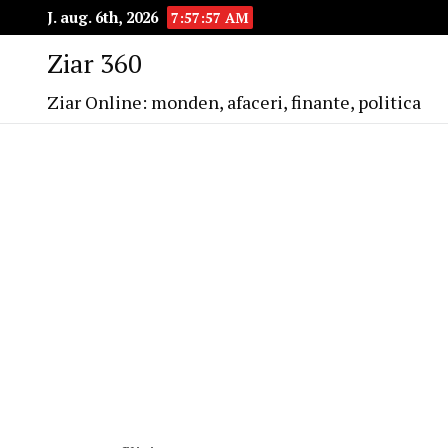
J. aug. 6th, 2026
7:57:58 AM
Ziar 360
Ziar Online: monden, afaceri, finante, politica