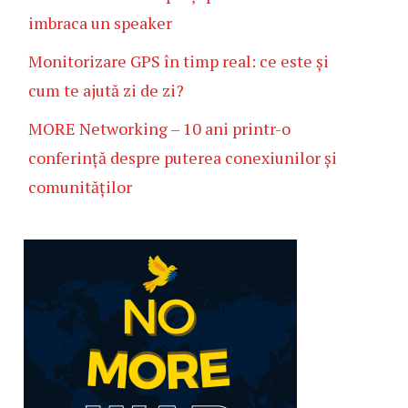
imbraca un speaker
Monitorizare GPS în timp real: ce este și
cum te ajută zi de zi?
MORE Networking – 10 ani printr-o
conferință despre puterea conexiunilor și
comunităților