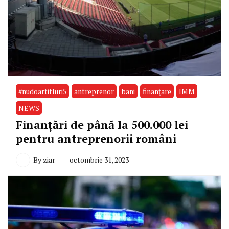
#nudoartitluri5
antreprenor
bani
finanțare
IMM
NEWS
Finanțări de până la 500.000 lei
pentru antreprenorii români
By
ziar
octombrie 31, 2023