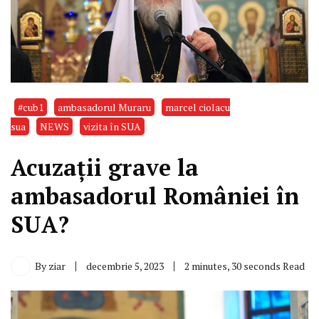
#cub1
ambasadorul Muraru
marcel ciolacu
sua
NEWS
vizita în SUA
Acuzații grave la
ambasadorul României în
SUA?
By
ziar
decembrie 5, 2023
2 minutes, 30 seconds Read