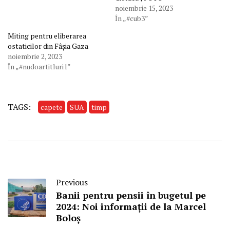
noiembrie 15, 2023
În „#cub3”
Miting pentru eliberarea
ostaticilor din Fâșia Gaza
noiembrie 2, 2023
În „#nudoartitluri1”
TAGS:
capete
SUA
timp
Previous
Banii pentru pensii în bugetul pe
2024: Noi informații de la Marcel
Boloș