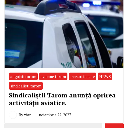
angajati tarom
avioane tarom
masuri fiscale
NEWS
sindicalisti tarom
Sindicaliștii Tarom anunță oprirea
activității aviatice.
By
ziar
noiembrie 22, 2023