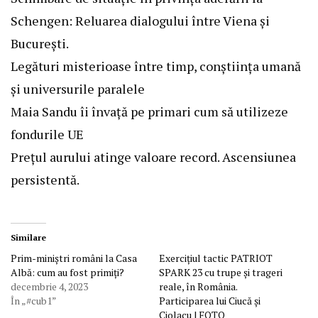
Schengen: Reluarea dialogului între Viena și
București.
Legături misterioase între timp, conştiinţa umană
şi universurile paralele
Maia Sandu îi învață pe primari cum să utilizeze
fondurile UE
Prețul aurului atinge valoare record. Ascensiunea
persistentă.
Similare
Prim-miniștri români la Casa
Exercițiul tactic PATRIOT
Albă: cum au fost primiți?
SPARK 23 cu trupe și trageri
decembrie 4, 2023
reale, în România.
În „#cub1”
Participarea lui Ciucă și
Ciolacu | FOTO