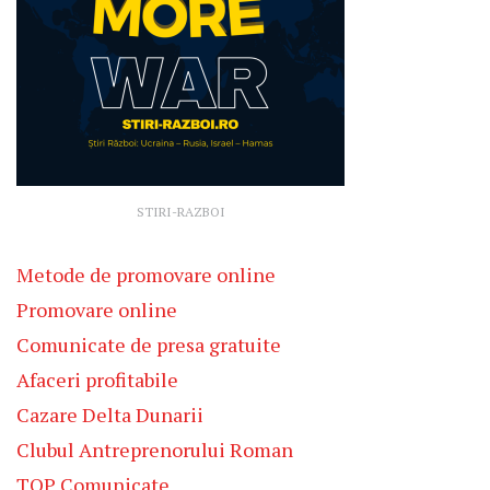
STIRI-RAZBOI
Metode de promovare online
Promovare online
Comunicate de presa gratuite
Afaceri profitabile
Cazare Delta Dunarii
Clubul Antreprenorului Roman
TOP Comunicate