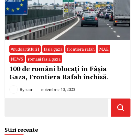
#nudoartitluri1
fasia gaza
frontiera rafah
MAE
NEWS
romani fasia gaza
100 de români blocați în Fâșia
Gaza, Frontiera Rafah închisă.
By
ziar
noiembrie 10, 2023
Stiri recente