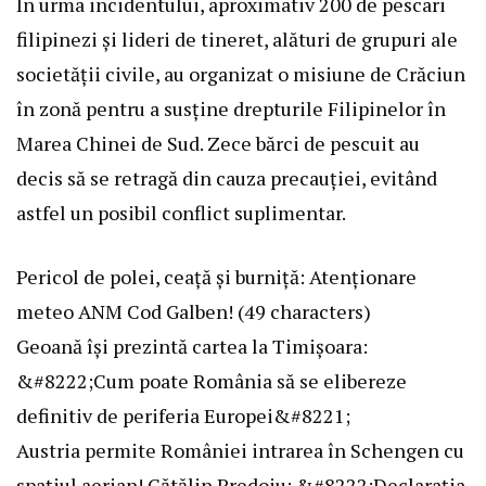
În urma incidentului, aproximativ 200 de pescari
filipinezi și lideri de tineret, alături de grupuri ale
societății civile, au organizat o misiune de Crăciun
în zonă pentru a susține drepturile Filipinelor în
Marea Chinei de Sud. Zece bărci de pescuit au
decis să se retragă din cauza precauției, evitând
astfel un posibil conflict suplimentar.
Pericol de polei, ceață și burniță: Atenționare
meteo ANM Cod Galben! (49 characters)
Geoană își prezintă cartea la Timișoara:
&#8222;Cum poate România să se elibereze
definitiv de periferia Europei&#8221;
Austria permite României intrarea în Schengen cu
spațiul aerian! Cătălin Predoiu: &#8222;Declarația