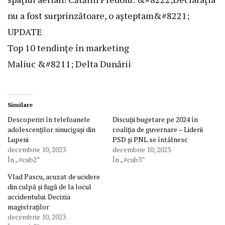
nu a fost surprinzătoare, o așteptam&#8221;
UPDATE
Top 10 tendințe în marketing
Maliuc &#8211; Delta Dunării
Similare
Descoperiri în telefoanele
Discuții bugetare pe 2024 în
adolescenților sinucigași din
coaliția de guvernare – Liderii
Lupeni
PSD și PNL se întâlnesc
decembrie 10, 2023
decembrie 10, 2023
În „#cub2”
În „#cub3”
Vlad Pascu, acuzat de ucidere
din culpă și fugă de la locul
accidentului. Decizia
magistraților
decembrie 10, 2023