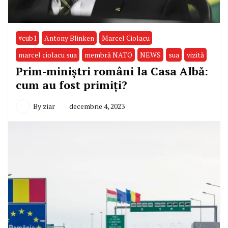
#cub1
Antony Blinken
Marcel Ciolacu
marcel ciolacu sua
membră NATO
NEWS
sua
vizită
Prim-miniștri români la Casa Albă:
cum au fost primiți?
By
ziar
decembrie 4, 2023