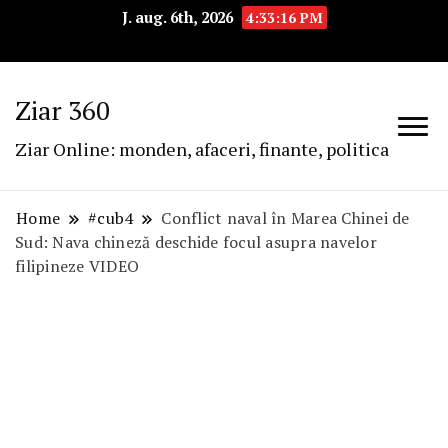
J. aug. 6th, 2026
4:33:17 PM
Ziar 360
Ziar Online: monden, afaceri, finante, politica
Home
#cub4
Conflict naval în Marea Chinei de
Sud: Nava chineză deschide focul asupra navelor
filipineze VIDEO