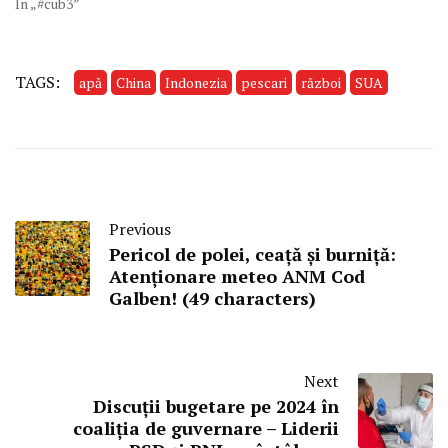
În „#cub3”
TAGS:
apă
China
Indonezia
pescari
război
SUA
Previous
Pericol de polei, ceață și burniță:
Atenționare meteo ANM Cod
Galben! (49 characters)
Next
Discuții bugetare pe 2024 în
coaliția de guvernare – Liderii