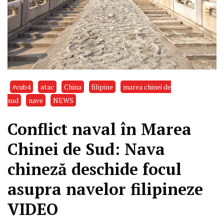
#cub4
atac
China
filipine
marea chinei de
sud
nave
NEWS
Conflict naval în Marea
Chinei de Sud: Nava
chineză deschide focul
asupra navelor filipineze
VIDEO