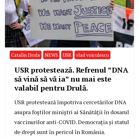
Catalin Drula
NEWS
USR
vlad voiculescu
USR protestează. Refrenul ”DNA
să vină să vă ia” nu mai este
valabil pentru Drulă.
USR protestează împotriva cercetărilor DNA
asupra foștilor miniștri ai Sănătății în dosarul
vaccinurilor anti-COVID. Democrația și statul
de drept sunt în pericol în România.