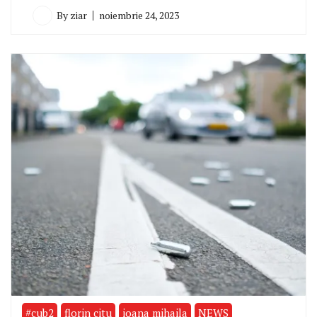
By
ziar
noiembrie 24, 2023
#cub2
florin citu
ioana mihaila
NEWS