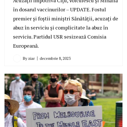
Acuzații împotriva Cîțu, Voiculescu și Mihăilă
în dosarul vaccinurilor – UPDATE. Fostul
premier și foștii miniștri Sănătății, acuzați de
abuz în serviciu și complicitate la abuz în
serviciu. Partidul USR sesizează Comisia
Europeană.
By
ziar
decembrie 8, 2023