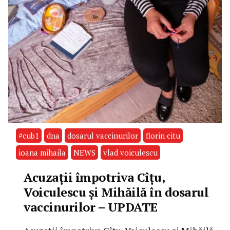
#cub1
dna
dosarul vaccinurilor
florin citu
ioana mihaila
NEWS
vlad voiculescu
Acuzații împotriva Cîțu,
Voiculescu și Mihăilă în dosarul
vaccinurilor – UPDATE