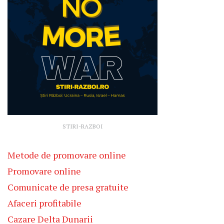
STIRI-RAZBOI
Metode de promovare online
Promovare online
Comunicate de presa gratuite
Afaceri profitabile
Cazare Delta Dunarii