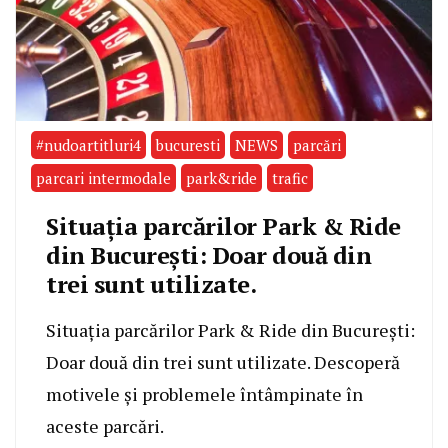
#nudoartitluri4
bucuresti
NEWS
parcări
parcari intermodale
park&ride
trafic
Situația parcărilor Park & Ride
din București: Doar două din
trei sunt utilizate.
Situația parcărilor Park & Ride din București:
Doar două din trei sunt utilizate. Descoperă
motivele și problemele întâmpinate în
aceste parcări.