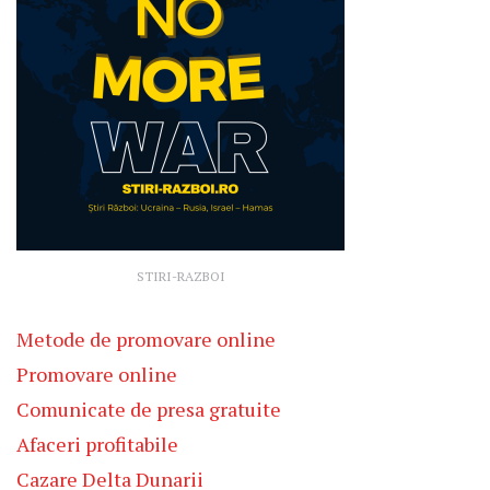
STIRI-RAZBOI
Metode de promovare online
Promovare online
Comunicate de presa gratuite
Afaceri profitabile
Cazare Delta Dunarii