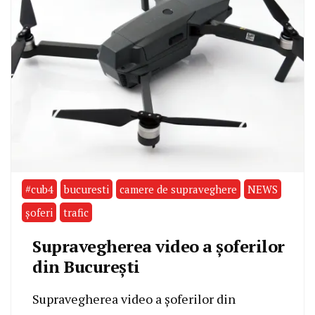
#cub4
bucuresti
camere de supraveghere
NEWS
șoferi
trafic
Supravegherea video a șoferilor
din București
Supravegherea video a șoferilor din