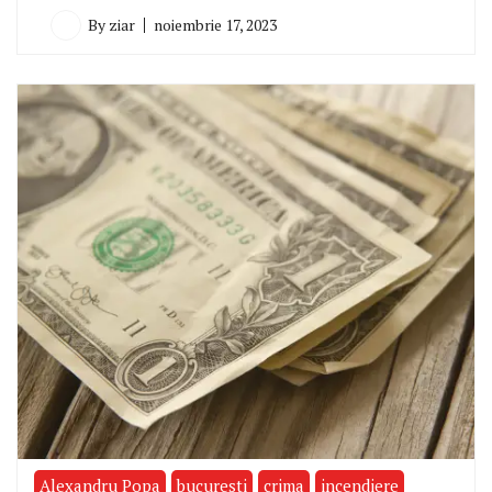
By
ziar
noiembrie 17, 2023
Alexandru Popa
bucuresti
crima
incendiere