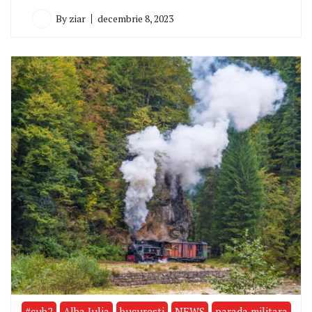
By
ziar
decembrie 8, 2023
#cub2
Alba Iulia
bucuresti
NEWS
parada militara