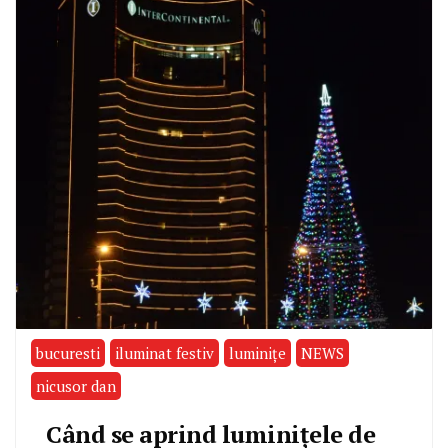
bucuresti
iluminat festiv
luminițe
NEWS
nicusor dan
Când se aprind luminițele de