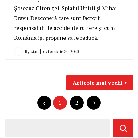
Șoseaua Olteniței, Splaiul Unirii și Mihai
Bravu. Descoperă care sunt factorii
responsabili de accidente rutiere și cum
România își propune să le reducă.
By
ziar
octombrie 30, 2023
Navigare
Articole mai vechi
în
Paginație
articole
articole
1
2