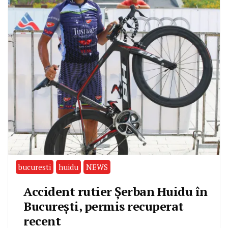
bucuresti
huidu
NEWS
Accident rutier Şerban Huidu în
Bucureşti, permis recuperat
recent