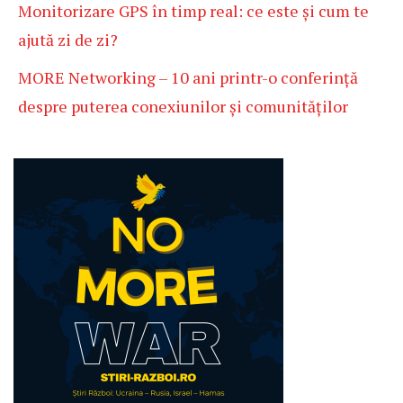
Monitorizare GPS în timp real: ce este și cum te
ajută zi de zi?
MORE Networking – 10 ani printr-o conferință
despre puterea conexiunilor și comunităților