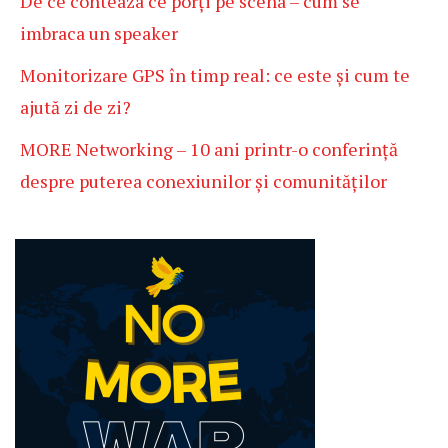
De ce conteaza ce porți pe scena – cum se
imbraca un speaker
Monitorizare GPS în timp real: ce este și cum te
ajută zi de zi?
MORE Networking – 10 ani printr-o conferință
despre puterea conexiunilor și comunităților