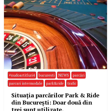
#nudoartitluri4
bucuresti
NEWS
parcări
parcari intermodale
park&ride
trafic
Situația parcărilor Park & Ride
din București: Doar două din
trei sunt utilizate.