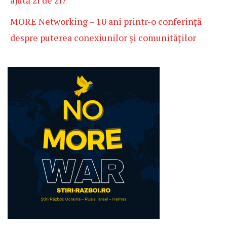
ajută zi de zi?
MORE Networking – 10 ani printr-o conferință
despre puterea conexiunilor și comunităților