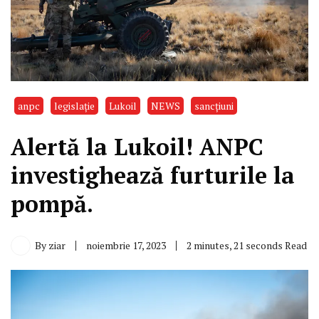
anpc
legislație
Lukoil
NEWS
sancțiuni
Alertă la Lukoil! ANPC
investighează furturile la
pompă.
By
ziar
noiembrie 17, 2023
2 minutes, 21 seconds Read