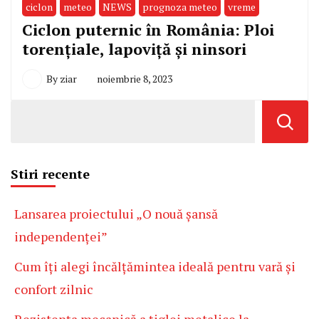
ciclon
meteo
NEWS
prognoza meteo
vreme
Ciclon puternic în România: Ploi
torențiale, lapoviță și ninsori
By
ziar
noiembrie 8, 2023
Stiri recente
Lansarea proiectului „O nouă șansă
independenței”
Cum îți alegi încălțămintea ideală pentru vară și
confort zilnic