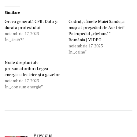
Similare
Greva generală CFR: Data și
Codruț, câinele Maiei Sandu, a
durata protestului
mușcat președintele Austriei!
noiembrie 17, 2023
Patrupedul „răzbună”
În „#cub3”
România | VIDEO
noiembrie 17, 2023
În „caine”
Noile drepturi ale
prosumatorilor: Legea
energiei electrice și a gazelor
noiembrie 17, 2023
În „consum energie”
Previous