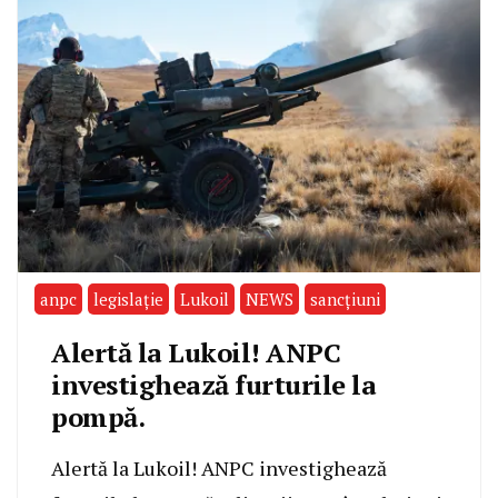
anpc
legislație
Lukoil
NEWS
sancțiuni
Alertă la Lukoil! ANPC
investighează furturile la
pompă.
Alertă la Lukoil! ANPC investighează