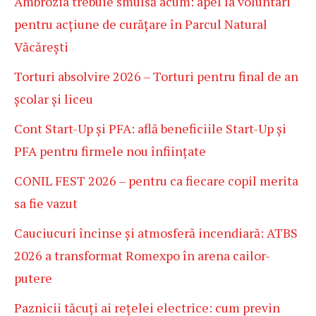
Ambrozia trebuie smulsă acum: apel la voluntari
pentru acțiune de curățare în Parcul Natural
Văcărești
Torturi absolvire 2026 – Torturi pentru final de an
școlar și liceu
Cont Start-Up și PFA: află beneficiile Start-Up și
PFA pentru firmele nou înființate
CONIL FEST 2026 – pentru ca fiecare copil merita
sa fie vazut
Cauciucuri încinse și atmosferă incendiară: ATBS
2026 a transformat Romexpo în arena cailor-
putere
Paznicii tăcuți ai rețelei electrice: cum previn