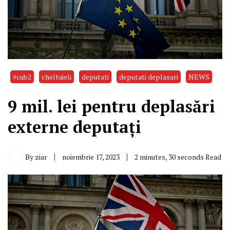
#cub2
cheltuieli
deputati
deputati deplasari
NEWS
9 mil. lei pentru deplasări
externe deputați
By
ziar
noiembrie 17, 2023
2 minutes, 30 seconds Read