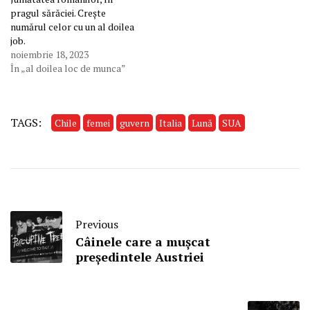
pragul sărăciei. Crește
numărul celor cu un al doilea
job.
noiembrie 18, 2023
În „al doilea loc de munca”
TAGS:
Chile
femei
guvern
Italia
Lună
SUA
Previous
Câinele care a mușcat
președintele Austriei