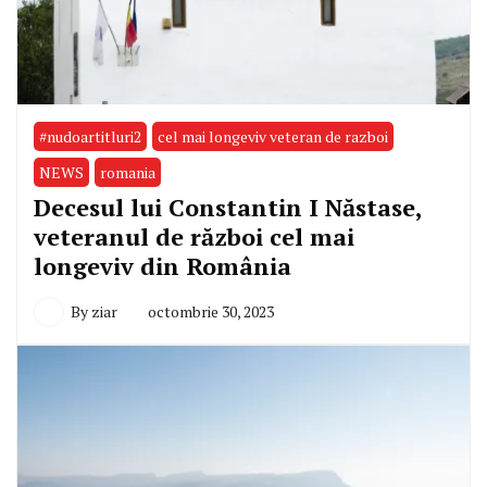
#nudoartitluri2
cel mai longeviv veteran de razboi
NEWS
romania
Decesul lui Constantin I Năstase,
veteranul de război cel mai
longeviv din România
By
ziar
octombrie 30, 2023