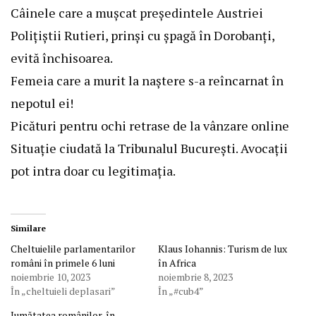
Câinele care a mușcat președintele Austriei
Polițiștii Rutieri, prinși cu șpagă în Dorobanți,
evită închisoarea.
Femeia care a murit la naştere s-a reîncarnat în
nepotul ei!
Picături pentru ochi retrase de la vânzare online
Situație ciudată la Tribunalul București. Avocații
pot intra doar cu legitimația.
Similare
Cheltuielile parlamentarilor
Klaus Iohannis: Turism de lux
români în primele 6 luni
în Africa
noiembrie 10, 2023
noiembrie 8, 2023
În „cheltuieli deplasari”
În „#cub4”
Jumătatea românilor, în