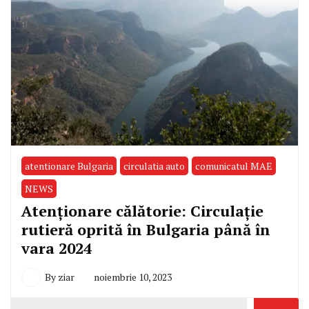
atentionare Bulgaria
circulatia auto
comunicatul MAE
NEWS
Atenționare călătorie: Circulație
rutieră oprită în Bulgaria până în
vara 2024
By
ziar
noiembrie 10, 2023