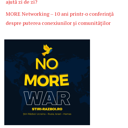
ajută zi de zi?
MORE Networking – 10 ani printr-o conferință
despre puterea conexiunilor și comunităților