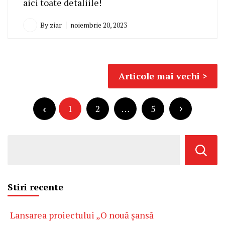
aici toate detaliile!
By
ziar
noiembrie 20, 2023
Navigare
Articole mai vechi
în
Paginație
articole
articole
1
2
…
5
Stiri recente
Lansarea proiectului „O nouă șansă