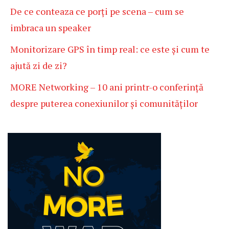
De ce conteaza ce porți pe scena – cum se
imbraca un speaker
Monitorizare GPS în timp real: ce este și cum te
ajută zi de zi?
MORE Networking – 10 ani printr-o conferință
despre puterea conexiunilor și comunităților