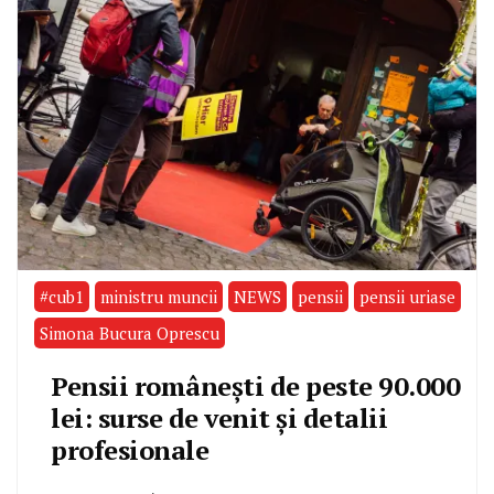
#cub1
ministru muncii
NEWS
pensii
pensii uriase
Simona Bucura Oprescu
Pensii românești de peste 90.000
lei: surse de venit și detalii
profesionale