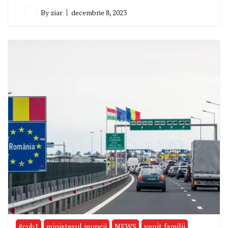
By
ziar
decembrie 8, 2023
#cub1
ministerul muncii
NEWS
venit familii