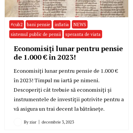
#cub2
bani pensie
inflatia
NEWS
sistemul public de pensii
speranta de viata
Economisiți lunar pentru pensie
de 1.000 € în 2023!
Economisiți lunar pentru pensie de 1.000 €
în 2023! Timpul nu iartă pe nimeni.
Descoperiți cât trebuie să economisiți și
instrumentele de investiții potrivite pentru a
vă asigura un trai decent la bătrânețe.
By
ziar
decembrie 3, 2023