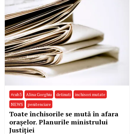
#cub3
Alina Gorghiu
detinuti
inchisori mutate
NEWS
penitenciare
Toate închisorile se mută în afara
orașelor. Planurile ministrului
Justiției