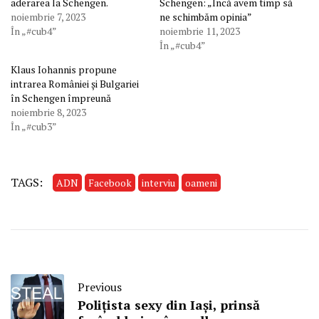
aderarea la Schengen.
Schengen: „Încă avem timp să
noiembrie 7, 2023
ne schimbăm opinia”
În „#cub4”
noiembrie 11, 2023
În „#cub4”
Klaus Iohannis propune
intrarea României și Bulgariei
în Schengen împreună
noiembrie 8, 2023
În „#cub3”
TAGS:
ADN
Facebook
interviu
oameni
Previous
Polițista sexy din Iași, prinsă