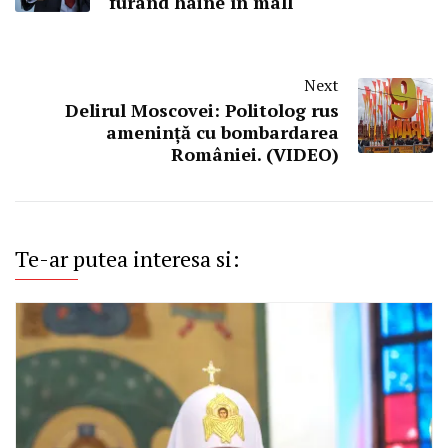
furând haine în mall
Next
Delirul Moscovei: Politolog rus
amenință cu bombardarea
României. (VIDEO)
Te-ar putea interesa si: