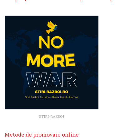
STIRI-RAZBOI
Metode de promovare online