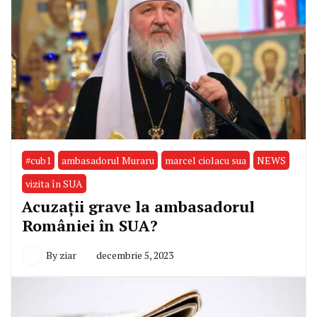
#cub1
ambasadorul Muraru
marcel ciolacu sua
NEWS
vizita în SUA
Acuzații grave la ambasadorul
României în SUA?
By
ziar
decembrie 5, 2023