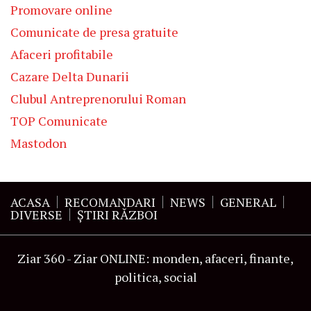
Promovare online
Comunicate de presa gratuite
Afaceri profitabile
Cazare Delta Dunarii
Clubul Antreprenorului Roman
TOP Comunicate
Mastodon
ACASA
RECOMANDARI
NEWS
GENERAL
DIVERSE
ŞTIRI RĂZBOI
Ziar 360 - Ziar ONLINE: monden, afaceri, finante,
politica, social