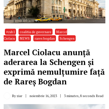
#cub1
coalitia de guvernare
Marcel
Ciolacu
NEWS
rares bogdan
Schengen
Marcel Ciolacu anunță
aderarea la Schengen și
exprimă nemulțumire față
de Rareș Bogdan
By
ziar
noiembrie 16, 2023
3 minutes, 8 seconds Read