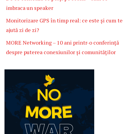
imbraca un speaker
Monitorizare GPS în timp real: ce este și cum te
ajută zi de zi?
MORE Networking – 10 ani printr-o conferință
despre puterea conexiunilor și comunităților