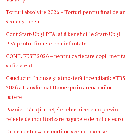
Torturi absolvire 2026 – Torturi pentru final de an
școlar și liceu
Cont Start-Up și PFA: află beneficiile Start-Up și
PFA pentru firmele nou înființate
CONIL FEST 2026 – pentru ca fiecare copil merita
sa fie vazut
Cauciucuri încinse și atmosferă incendiară: ATBS
2026 a transformat Romexpo în arena cailor-
putere
Paznicii tăcuți ai rețelei electrice: cum previn
releele de monitorizare pagubele de mii de euro
De ce conteaza ce porți pe scena – cum se