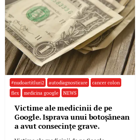
#nudoartitluri2
autodiagnosticare
cancer colon
flex
medicina google
NEWS
Victime ale medicinii de pe
Google. Isprava unui botoșănean
a avut consecințe grave.