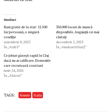
Similare
Bani gratis de la stat: 12.500
350.000 locuri de muncă
lei/persoană, o singură
disponibile. Angajații cei mai
condiție
căutați
noiembrie 8, 2023
decembrie 2, 2023
În „#cub3”
În „#nudoartitluri2”
Ce joburi găsești rapid în Cluj
dacă nu ai calificare. Domeniile
care recrutează constant
iunie 24, 2026
În „Afaceri”
TAGS:
femeie
Italia