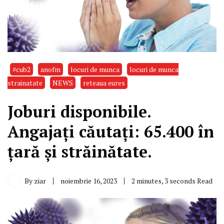
#cub2
anofm
locuri de munca
locuri de munca
strainatate
NEWS
reteaua eures
Joburi disponibile.
Angajați căutați: 65.400 în
țară și străinătate.
By
ziar
noiembrie 16, 2023
2 minutes, 3 seconds Read