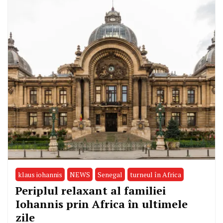
klaus iohannis
NEWS
Senegal
turneul în Africa
Periplul relaxant al familiei
Iohannis prin Africa în ultimele
zile