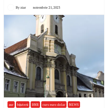
By
ziar
noiembrie 21, 2023
aur
bijuterii
BNR
curs euro dolar
NEWS