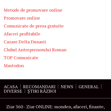
Metode de promovare online
Promovare online
Comunicate de presa gratuite
Afaceri profitabile
Cazare Delta Dunarii
Clubul Antreprenorului Roman
TOP Comunicate
Mastodon
ACASA
RECOMANDARI
NEWS
GENERAL
DIVERSE
ŞTIRI RĂZBOI
Ziar 360 - Ziar ONLINE: monden, afaceri, finante,