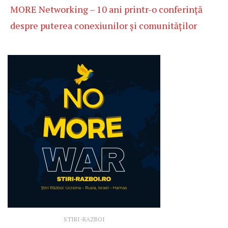
MORE Networking – 10 ani printr-o conferință
despre puterea conexiunilor și comunităților
STIRI-RAZBOI