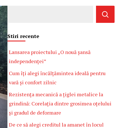
Stiri recente
Lansarea proiectului „O nouă șansă
independenței”
Cum îți alegi încălțămintea ideală pentru
vară și confort zilnic
Rezistența mecanică a țiglei metalice la
grindină: Corelația dintre grosimea oțelului
și gradul de deformare
De ce să alegi creditul la amanet în locul