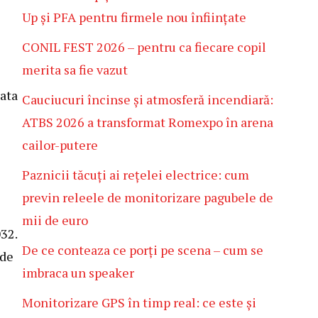
Up și PFA pentru firmele nou înființate
CONIL FEST 2026 – pentru ca fiecare copil
merita sa fie vazut
rata
Cauciucuri încinse și atmosferă incendiară:
ATBS 2026 a transformat Romexpo în arena
cailor-putere
Paznicii tăcuți ai rețelei electrice: cum
previn releele de monitorizare pagubele de
mii de euro
032.
De ce conteaza ce porți pe scena – cum se
 de
imbraca un speaker
Monitorizare GPS în timp real: ce este și