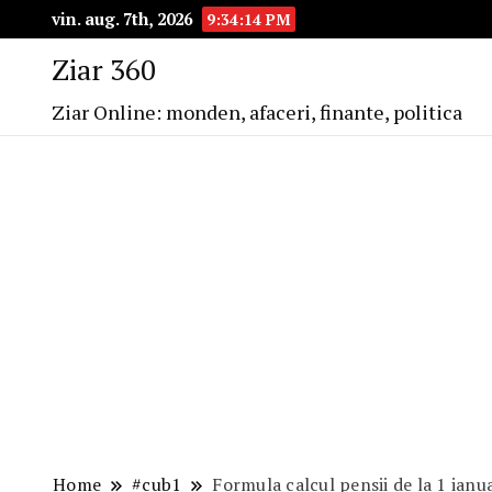
vin. aug. 7th, 2026
9:34:15 PM
Ziar 360
Ziar Online: monden, afaceri, finante, politica
Home
#cub1
Formula calcul pensii de la 1 ianu