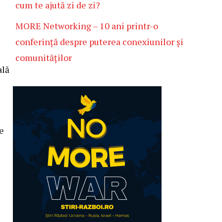
cum te ajută zi de zi?
MORE Networking – 10 ani printr-o
conferință despre puterea conexiunilor și
comunităților
ală
e