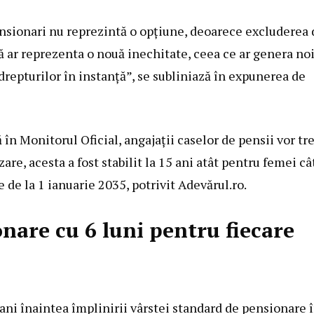
ensionari nu reprezintă o opțiune, deoarece excluderea 
ată ar reprezenta o nouă inechitate, ceea ce ar genera no
drepturilor în instanță”, se subliniază în expunerea de
ă în Monitorul Oficial, angajații caselor de pensii vor tr
are, acesta a fost stabilit la 15 ani atât pentru femei cât
e de la 1 ianuarie 2035, potrivit Adevărul.ro.
nare cu 6 luni pentru fiecare
5 ani înaintea împlinirii vârstei standard de pensionare 