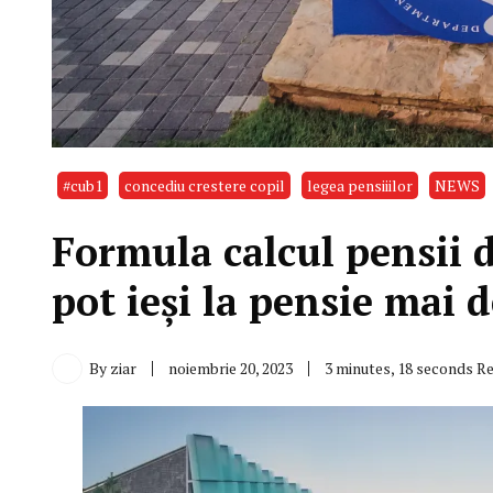
#cub1
concediu crestere copil
legea pensiiilor
NEWS
Formula calcul pensii 
pot ieși la pensie mai
By
ziar
noiembrie 20, 2023
3 minutes, 18 seconds R