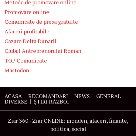
Metode de promovare online
Promovare online
Comunicate de presa gratuite
Afaceri profitabile
Cazare Delta Dunarii
Clubul Antreprenorului Roman
TOP Comunicate
Mastodon
ACASA
RECOMANDARI
NEWS
GENERAL
DIVERSE
ŞTIRI RĂZBOI
Ziar 360 - Ziar ONLINE: monden, afaceri, finante,
politica, social