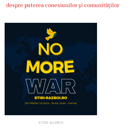
despre puterea conexiunilor și comunităților
STIRI-RAZBOI