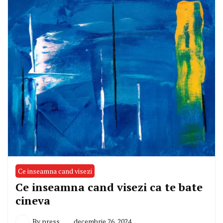
Ce inseamna cand visezi
Ce inseamna cand visezi ca te bate
cineva
By
press
decembrie 26, 2024