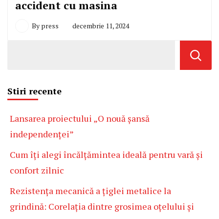
accident cu masina
By
press
decembrie 11, 2024
Stiri recente
Lansarea proiectului „O nouă șansă
independenței”
Cum îți alegi încălțămintea ideală pentru vară și
confort zilnic
Rezistența mecanică a țiglei metalice la
grindină: Corelația dintre grosimea oțelului și