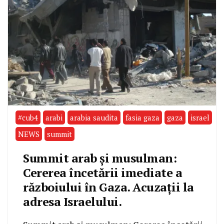
#cub4
arabi
arabia saudita
fasia gaza
gaza
israel
NEWS
summit
Summit arab și musulman:
Cererea încetării imediate a
războiului în Gaza. Acuzații la
adresa Israelului.