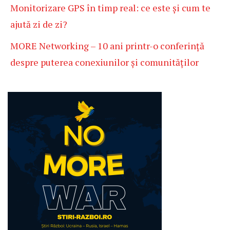
Monitorizare GPS în timp real: ce este și cum te
ajută zi de zi?
MORE Networking – 10 ani printr-o conferință
despre puterea conexiunilor și comunităților