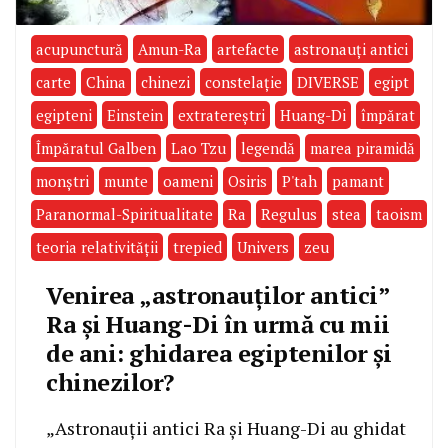
acupunctură
Amun-Ra
artefacte
astronauţi antici
carte
China
chinezi
constelaţie
DIVERSE
egipt
egipteni
Einstein
extratereştri
Huang-Di
împărat
Împăratul Galben
Lao Tzu
legendă
marea piramidă
monştri
munte
oameni
Osiris
P'tah
pamant
Paranormal-Spiritualitate
Ra
Regulus
stea
taoism
teoria relativităţii
trepied
Univers
zeu
Venirea „astronauților antici”
Ra și Huang-Di în urmă cu mii
de ani: ghidarea egiptenilor și
chinezilor?
„Astronauții antici Ra și Huang-Di au ghidat