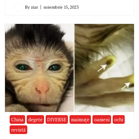
By
ziar
noiembrie 15, 2023
China
degete
DIVERSE
maimuţe
oameni
ochi
revistă