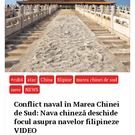
#cub4
atac
China
filipine
marea chinei de sud
nave
NEWS
Conflict naval în Marea Chinei
de Sud: Nava chineză deschide
focul asupra navelor filipineze
VIDEO