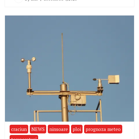
craciun
NEWS
ninsoare
ploi
prognoza meteo