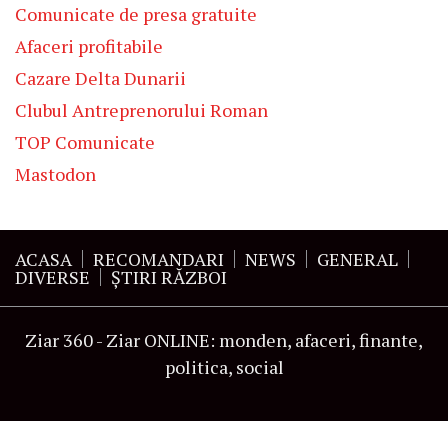
Comunicate de presa gratuite
Afaceri profitabile
Cazare Delta Dunarii
Clubul Antreprenorului Roman
TOP Comunicate
Mastodon
ACASA
RECOMANDARI
NEWS
GENERAL
DIVERSE
ŞTIRI RĂZBOI
Ziar 360 - Ziar ONLINE: monden, afaceri, finante,
politica, social