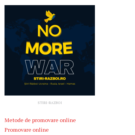
STIRI-RAZBOI
Metode de promovare online
Promovare online