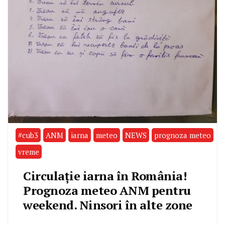
#cub3
ANM
iarna
meteo
NEWS
prognoza meteo
vreme
Circulație iarna în România!
Prognoza meteo ANM pentru
weekend. Ninsori în alte zone