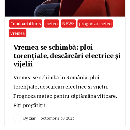
#nudoartitluri3
meteo
NEWS
prognoza meteo
vremea
Vremea se schimbă: ploi
torențiale, descărcări electrice și
vijelii
Vremea se schimbă în România: ploi
torențiale, descărcări electrice și vijelii.
Prognoza meteo pentru săptămâna viitoare.
Fiți pregătiți!
By
ziar
octombrie 30, 2023