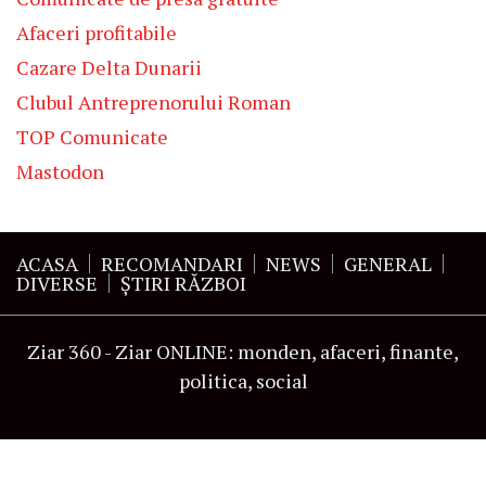
Afaceri profitabile
Cazare Delta Dunarii
Clubul Antreprenorului Roman
TOP Comunicate
Mastodon
ACASA
RECOMANDARI
NEWS
GENERAL
DIVERSE
ŞTIRI RĂZBOI
Ziar 360 - Ziar ONLINE: monden, afaceri, finante,
politica, social