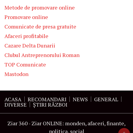
Metode de promovare online
Promovare online
Comunicate de presa gratuite
Afaceri profitabile
Cazare Delta Dunarii
Clubul Antreprenorului Roman
TOP Comunicate
Mastodon
ACASA
RECOMANDARI
NEWS
GENERAL
DIVERSE
ŞTIRI RĂZBOI
Ziar 360 - Ziar ONLINE: monden, afaceri, finante,
politica, social