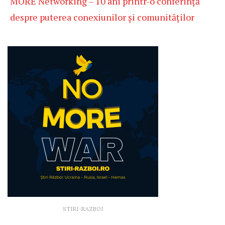
MORE Networking – 10 ani printr-o conferință
despre puterea conexiunilor și comunităților
STIRI-RAZBOI