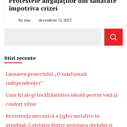
Protestele angajaților din sănătate
împotriva crizei
By
ziar
decembrie 11, 2023
Stiri recente
Lansarea proiectului „O nouă șansă
independenței”
Cum îți alegi încălțămintea ideală pentru vară și
confort zilnic
Rezistența mecanică a țiglei metalice la
grindină: Corelația dintre grosimea oțelului și