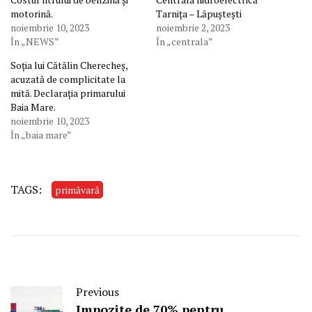
motorină.
Tarnița – Lăpuștești
noiembrie 10, 2023
noiembrie 2, 2023
În „NEWS”
În „centrala”
Soția lui Cătălin Cherecheș,
acuzată de complicitate la
mită. Declarația primarului
Baia Mare.
noiembrie 10, 2023
În „baia mare”
TAGS:
primăvară
Previous
Impozite de 70% pentru