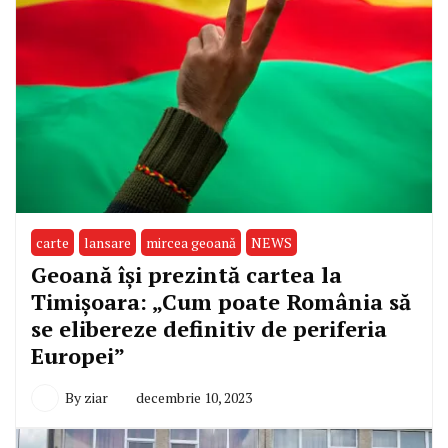
carte
lansare
mircea geoană
NEWS
Geoană își prezintă cartea la
Timișoara: „Cum poate România să
se elibereze definitiv de periferia
Europei”
By
ziar
decembrie 10, 2023