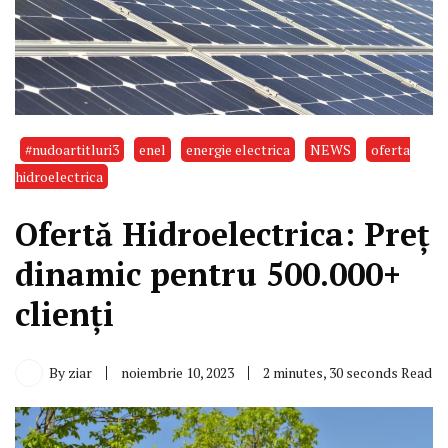
#nudoartitluri3
enel
energie electrica
NEWS
oferta
hidroelectrica
Ofertă Hidroelectrica: Preț
dinamic pentru 500.000+
clienți
By
ziar
noiembrie 10, 2023
2 minutes, 30 seconds Read