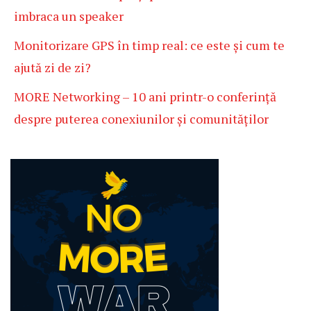
imbraca un speaker
Monitorizare GPS în timp real: ce este și cum te
ajută zi de zi?
MORE Networking – 10 ani printr-o conferință
despre puterea conexiunilor și comunităților