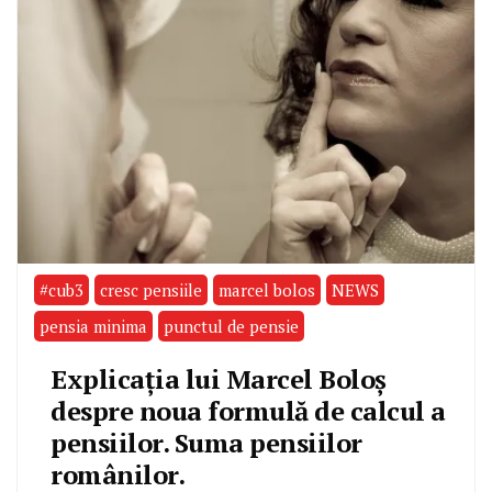
#cub3
cresc pensiile
marcel bolos
NEWS
pensia minima
punctul de pensie
Explicația lui Marcel Boloș
despre noua formulă de calcul a
pensiilor. Suma pensiilor
românilor.