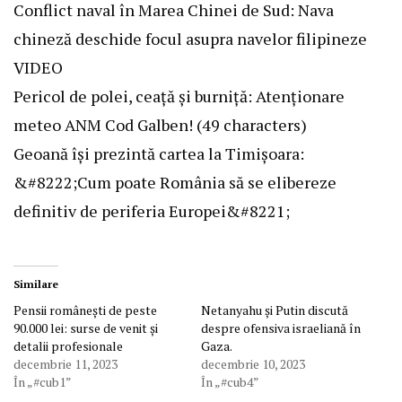
Conflict naval în Marea Chinei de Sud: Nava
chineză deschide focul asupra navelor filipineze
VIDEO
Pericol de polei, ceață și burniță: Atenționare
meteo ANM Cod Galben! (49 characters)
Geoană își prezintă cartea la Timișoara:
&#8222;Cum poate România să se elibereze
definitiv de periferia Europei&#8221;
Similare
Pensii românești de peste
Netanyahu și Putin discută
90.000 lei: surse de venit și
despre ofensiva israeliană în
detalii profesionale
Gaza.
decembrie 11, 2023
decembrie 10, 2023
În „#cub1”
În „#cub4”