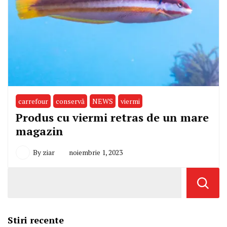
carrefour
conservă
NEWS
viermi
Produs cu viermi retras de un mare
magazin
By
ziar
noiembrie 1, 2023
Stiri recente