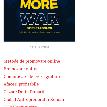
STIRI-RAZBOI
Metode de promovare online
Promovare online
Comunicate de presa gratuite
Afaceri profitabile
Cazare Delta Dunarii
Clubul Antreprenorului Roman
TOP Comunicate