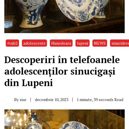
#cub2
adolescente
Hunedoara
lupeni
NEWS
sinucider
Descoperiri în telefoanele
adolescenților sinucigași
din Lupeni
By
ziar
decembrie 10, 2023
1 minute, 39 seconds Read