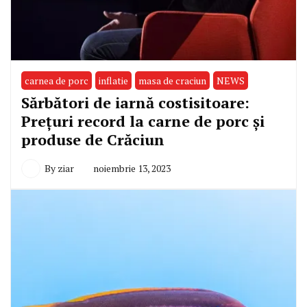
carnea de porc
inflatie
masa de craciun
NEWS
Sărbători de iarnă costisitoare:
Prețuri record la carne de porc și
produse de Crăciun
By
ziar
noiembrie 13, 2023