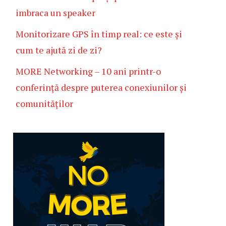
imbraca un speaker
Monitorizare GPS în timp real: ce este și
cum te ajută zi de zi?
MORE Networking – 10 ani printr-o
conferință despre puterea conexiunilor și
comunităților