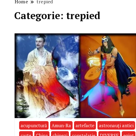
Home
trepied
Categorie:
trepied
acupunctură
Amun-Ra
artefacte
astronauţi antici
carte
China
chinezi
constelaţie
DIVERSE
egipt