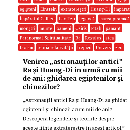
egipteni
Einstein
extratereştri
Huang-Di
împărat
Împăratul Galben
Lao Tzu
legendă
marea piramidă
monştri
munte
oameni
Osiris
P'tah
pamant
Paranormal-Spiritualitate
Ra
Regulus
stea
taoism
teoria relativităţii
trepied
Univers
zeu
Venirea „astronauților antici”
Ra și Huang-Di în urmă cu mii
de ani: ghidarea egiptenilor și
chinezilor?
„Astronauții antici Ra și Huang-Di au ghidat
egiptenii și chinezii acum mii de ani?
Descoperă legendele și teoriile despre
aceste ființe extraterestre în acest articol.”