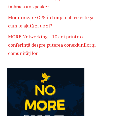
imbraca un speaker
Monitorizare GPS în timp real: ce este și
cum te ajută zi de zi?
MORE Networking – 10 ani printr-o
conferință despre puterea conexiunilor și
comunităților