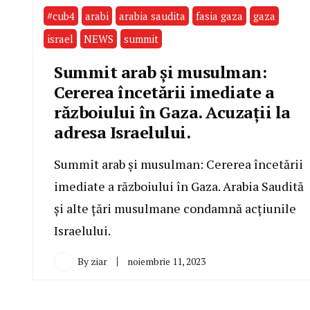
#cub4
arabi
arabia saudita
fasia gaza
gaza
israel
NEWS
summit
Summit arab și musulman:
Cererea încetării imediate a
războiului în Gaza. Acuzații la
adresa Israelului.
Summit arab și musulman: Cererea încetării
imediate a războiului în Gaza. Arabia Saudită
și alte țări musulmane condamnă acțiunile
Israelului.
By
ziar
noiembrie 11, 2023