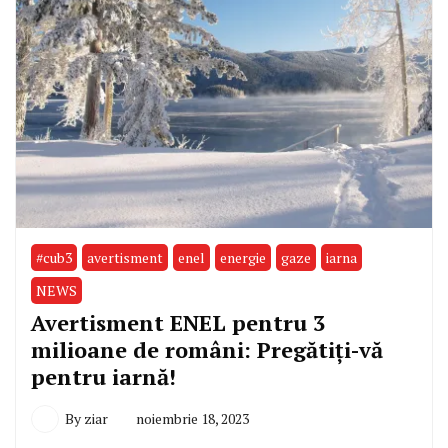
#cub3
avertisment
enel
energie
gaze
iarna
NEWS
Avertisment ENEL pentru 3
milioane de români: Pregătiți-vă
pentru iarnă!
By
ziar
noiembrie 18, 2023