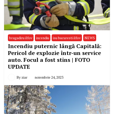
bragadiru ilfov
incendiu
isu bucuresti ilfov
NEWS
Incendiu puternic lângă Capitală:
Pericol de explozie într-un service
auto. Focul a fost stins | FOTO
UPDATE
By
ziar
noiembrie 24, 2023