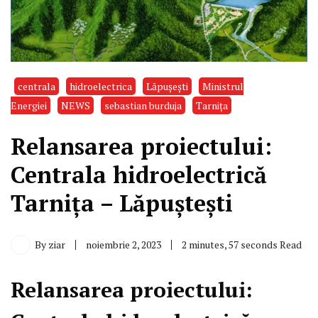
centrala
hidroelectrica
Lăpușești
Ministrul
Energiei
NEWS
sebastian burduja
Tarnița
Relansarea proiectului:
Centrala hidroelectrică
Tarnița – Lăpuștești
By
ziar
noiembrie 2, 2023
2 minutes, 57 seconds Read
Relansarea proiectului: