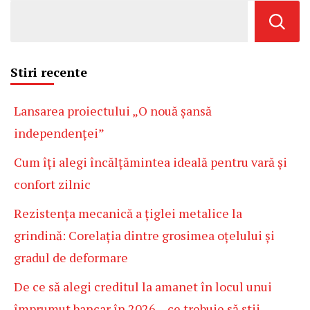
Stiri recente
Lansarea proiectului „O nouă șansă
independenței”
Cum îți alegi încălțămintea ideală pentru vară și
confort zilnic
Rezistența mecanică a țiglei metalice la
grindină: Corelația dintre grosimea oțelului și
gradul de deformare
De ce să alegi creditul la amanet în locul unui
împrumut bancar în 2026 – ce trebuie să știi