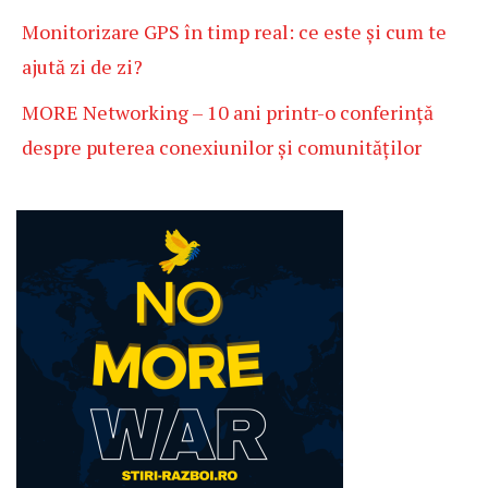
Monitorizare GPS în timp real: ce este și cum te
ajută zi de zi?
MORE Networking – 10 ani printr-o conferință
despre puterea conexiunilor și comunităților