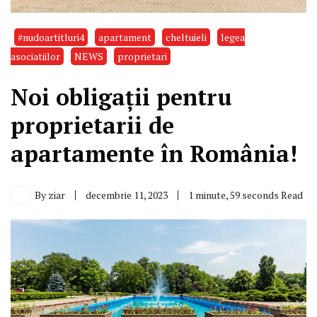
#nudoartitluri4
apartament
cheltuieli
legea
asociatiilor
NEWS
proprietari
Noi obligații pentru
proprietarii de
apartamente în România!
By
ziar
decembrie 11, 2023
1 minute, 59 seconds Read