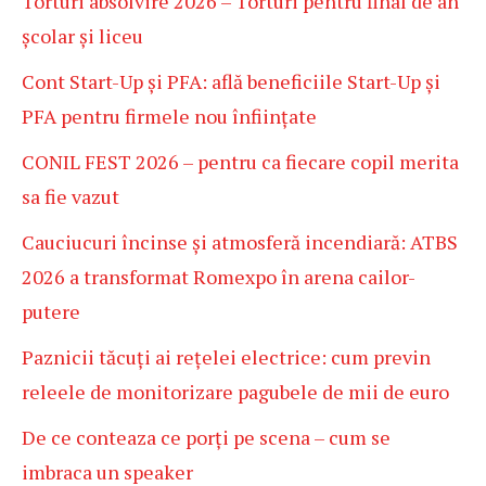
Torturi absolvire 2026 – Torturi pentru final de an
școlar și liceu
Cont Start-Up și PFA: află beneficiile Start-Up și
PFA pentru firmele nou înființate
CONIL FEST 2026 – pentru ca fiecare copil merita
sa fie vazut
Cauciucuri încinse și atmosferă incendiară: ATBS
2026 a transformat Romexpo în arena cailor-
putere
Paznicii tăcuți ai rețelei electrice: cum previn
releele de monitorizare pagubele de mii de euro
De ce conteaza ce porți pe scena – cum se
imbraca un speaker