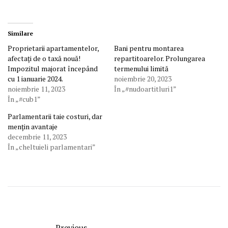
Similare
Proprietarii apartamentelor,
Bani pentru montarea
afectați de o taxă nouă!
repartitoarelor. Prolungarea
Impozitul majorat începând
termenului limită
cu 1 ianuarie 2024.
noiembrie 20, 2023
noiembrie 11, 2023
În „#nudoartitluri1”
În „#cub1”
Parlamentarii taie costuri, dar
mențin avantaje
decembrie 11, 2023
În „cheltuieli parlamentari”
Previous