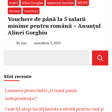
#cub1
Alina Gorghiu
ministrul Justitiei
NEWS
victime
vouchere
Vouchere de până la 5 salarii
minime pentru românii – Anunțul
Alinei Gorghiu
By
ziar
noiembrie 5, 2023
Stiri recente
Lansarea proiectului „O nouă șansă
independenței”
Cum îți alegi încălțămintea ideală pentru vară și