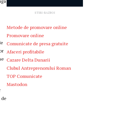
iga
STIRI-RAZBOI
Metode de promovare online
Promovare online
de
Comunicate de presa gratuite
or
Afaceri profitabile
se
Cazare Delta Dunarii
Clubul Antreprenorului Roman
TOP Comunicate
Mastodon
r
ă de