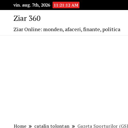
vin. aug. 7th, 2026
11:21:13 AM
Ziar 360
Ziar Online: monden, afaceri, finante, politica
Home
catalin tolontan
Gazeta Sporturilor (GSP)