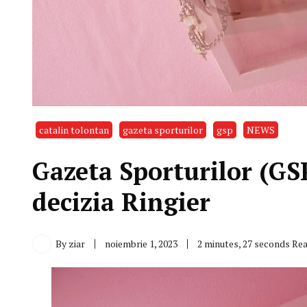
catalin tolontan
gazeta sporturilor
gsp
NEWS
Gazeta Sporturilor (GSP
decizia Ringier
By
ziar
noiembrie 1, 2023
2 minutes, 27 seconds Re