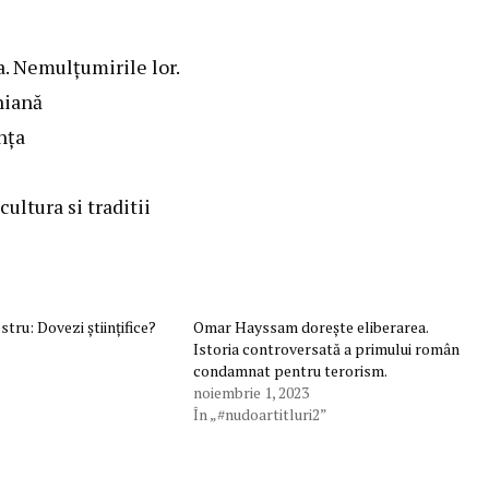
a. Nemulțumirile lor.
niană
nța
cultura si traditii
tru: Dovezi științifice?
Omar Hayssam dorește eliberarea.
Istoria controversată a primului român
condamnat pentru terorism.
noiembrie 1, 2023
În „#nudoartitluri2”