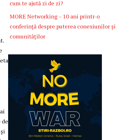
cum te ajută zi de zi?
MORE Networking – 10 ani printr-o
conferință despre puterea conexiunilor și
comunităților
t.
e
zeta
ai
e de
 și