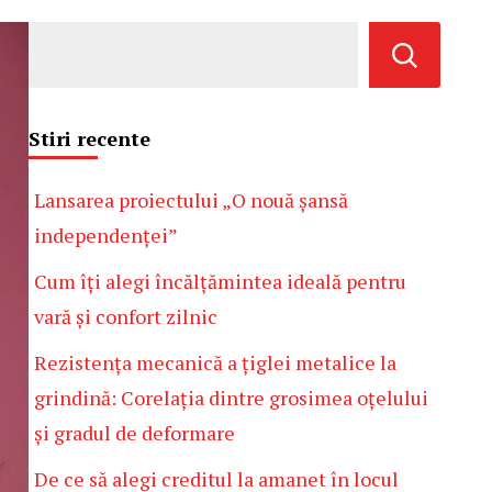
Stiri recente
Lansarea proiectului „O nouă șansă
independenței”
Cum îți alegi încălțămintea ideală pentru
vară și confort zilnic
Rezistența mecanică a țiglei metalice la
grindină: Corelația dintre grosimea oțelului
și gradul de deformare
De ce să alegi creditul la amanet în locul