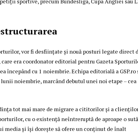
etiții sportive, precum Bundesliga, Cupa Angliei sau L
estructurarea
turilor, vor fi desființate și nouă posturi legate direct 
n, care era coordonator editorial pentru Gazeta Sporturil
tea începând cu 1 noiembrie. Echipa editorială a GSP.ro 
l lunii noiembrie, marcând debutul unei noi etape – cea
nța tot mai mare de migrare a cititorilor și a cliențilo
orturilor, cu o existență neîntreruptă de aproape o sut
ui media și își dorește să ofere un conținut de înalt