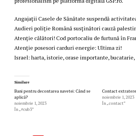
profesionalism pe platforma digitală GSP.ro.
Angajații Casele de Sănătate suspendă activitate
Audieri poliție Română susținători cauză palesti
Atenție călători! Cod portocaliu de furtună în Fra
Atenție posesori carduri energie: Ultima zi!
Israel: harta, istorie, orase importante, bucatarie, 
Similare
Bani pentru decontarea navetei: Când se
Contact extrateres
aplică?
noiembrie 1, 2023
noiembrie 1, 2023
În „contact”
În „#cub3”