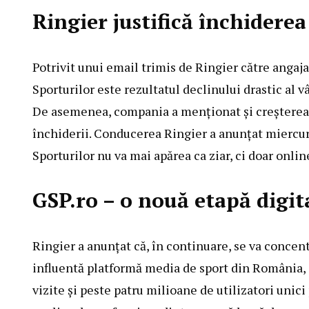
Ringier justifică închiderea 
Potrivit unui email trimis de Ringier către angajaț
Sporturilor este rezultatul declinului drastic al 
De asemenea, compania a menționat și creșterea pre
închiderii. Conducerea Ringier a anunțat miercuri
Sporturilor nu va mai apărea ca ziar, ci doar onlin
GSP.ro – o nouă etapă digit
Ringier a anunțat că, în continuare, se va concent
influentă platformă media de sport din România, c
vizite și peste patru milioane de utilizatori unic