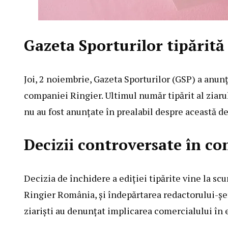
Gazeta Sporturilor tipărită 
Joi, 2 noiembrie, Gazeta Sporturilor (GSP) a anunța
companiei Ringier. Ultimul număr tipărit al ziarulu
nu au fost anunțate în prealabil despre această de
Decizii controversate în c
Decizia de închidere a ediției tipărite vine la sc
Ringier România, și îndepărtarea redactorului-șef
ziariști au denunțat implicarea comercialului în e