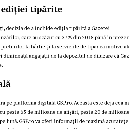
ediției tipărite
i, decizia de a închide ediția tipărită a Gazetei
vânzărilor, care au scăzut cu 27% din 2018 până în prezen
țurilor la hârtie și la serviciile de tipar ca motive al
 dimineață angajații de la depozitul de difuzare că Ga
e.
ală
ra pe platforma digitală GSP.ro. Aceasta este deja cea m
u peste 65 de milioane de afișări, peste 20 de milioan
i pe lună. GSP.ro va oferi informații de maximă acuratețe