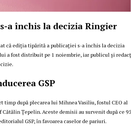
s-a închis la decizia Ringier
t că ediția tipărită a publicației s-a închis la decizia
i a fost distribuit pe 1 noiembrie, iar publicul și redac
cizie.
onducerea GSP
urt timp după plecarea lui Mihnea Vasiliu, fostul CEO al
 Cătălin Țepelin. Aceste demisii au survenit după ce 9
ditorialul GSP, în favoarea caselor de pariuri.