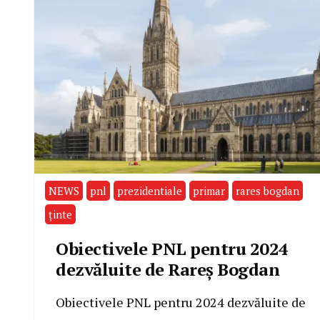
NEWS
pnl
prezidentiale
primar
rares bogdan
ținte
Obiectivele PNL pentru 2024
dezvăluite de Rareș Bogdan
Obiectivele PNL pentru 2024 dezvăluite de