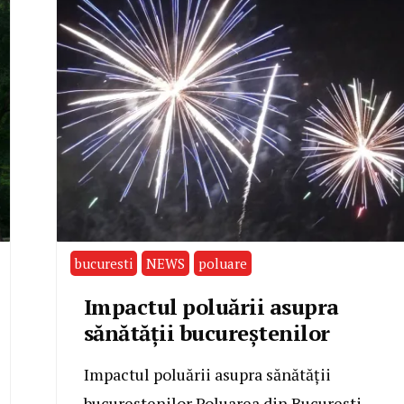
bucuresti
NEWS
poluare
Impactul poluării asupra
sănătății bucureștenilor
Impactul poluării asupra sănătății
bucureștenilor Poluarea din București