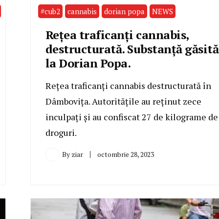
#cub2
cannabis
dorian popa
NEWS
Reţea traficanţi cannabis,
destructurată. Substanță găsită
la Dorian Popa.
Reţea traficanţi cannabis destructurată în
Dâmbovița. Autoritățile au reținut zece
inculpați și au confiscat 27 de kilograme de
droguri.
By
ziar
octombrie 28, 2023