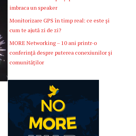
imbraca un speaker
Monitorizare GPS în timp real: ce este și
cum te ajută zi de zi?
MORE Networking – 10 ani printr-o
conferință despre puterea conexiunilor și
comunităților