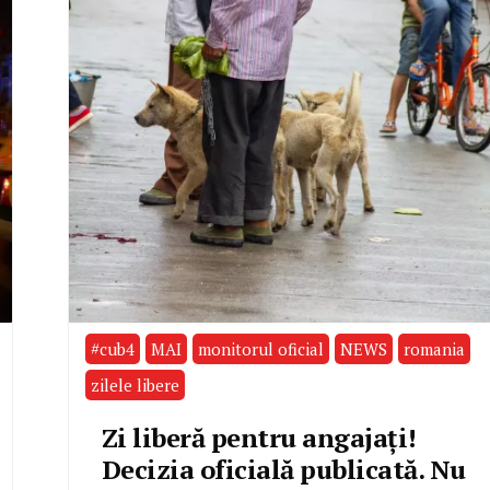
#cub4
MAI
monitorul oficial
NEWS
romania
zilele libere
Zi liberă pentru angajați!
Decizia oficială publicată. Nu