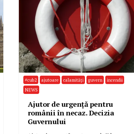
#cub2
ajutoare
calamități
guvern
incendii
NEWS
Ajutor de urgență pentru
românii în necaz. Decizia
Guvernului