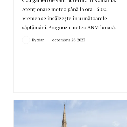
Cod galben de vânt puternic în România.
Atenționare meteo până la ora 16:00.
Vremea se încălzește în următoarele
săptămâni. Prognoza meteo ANM lunară.
By
ziar
octombrie 28, 2023