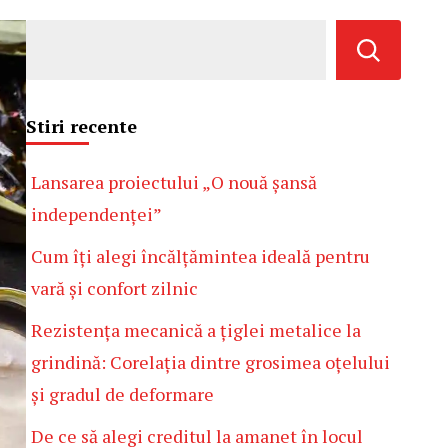
Stiri recente
Lansarea proiectului „O nouă șansă
independenței”
Cum îți alegi încălțămintea ideală pentru
vară și confort zilnic
Rezistența mecanică a țiglei metalice la
grindină: Corelația dintre grosimea oțelului
și gradul de deformare
De ce să alegi creditul la amanet în locul