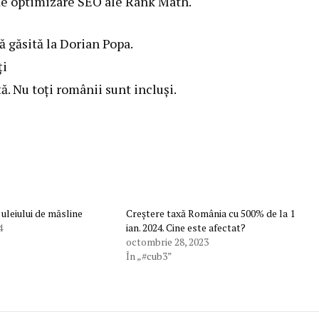
e de optimizare SEO ale Rank Math.
ă găsită la Dorian Popa.
ți
tă. Nu toți românii sunt incluși.
 uleiului de măsline
Creștere taxă România cu 500% de la 1
4
ian. 2024. Cine este afectat?
octombrie 28, 2023
În „#cub3”