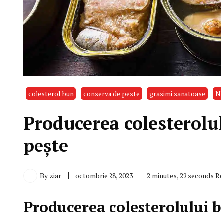
colesterol bun
conserva de peste
grasimi sanatoase
N
Producerea colesterolu
pește
By
ziar
octombrie 28, 2023
2 minutes, 29 seconds R
Producerea colesterolului 