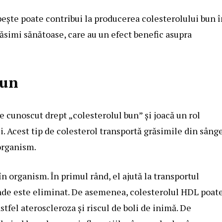
ește poate contribui la producerea colesterolului bun î
ăsimi sănătoase, care au un efect benefic asupra
bun
 cunoscut drept „colesterolul bun” și joacă un rol
i. Acest tip de colesterol transportă grăsimile din sâng
 organism.
n organism. În primul rând, el ajută la transportul
 unde este eliminat. De asemenea, colesterolul HDL poat
tfel ateroscleroza și riscul de boli de inimă. De