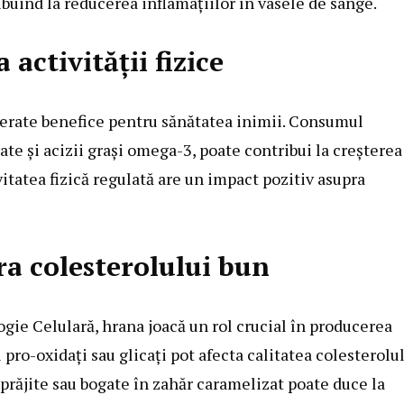
ibuind la reducerea inflamațiilor în vasele de sânge.
activității fizice
derate benefice pentru sănătatea inimii. Consumul
e și acizii grași omega-3, poate contribui la creșterea
itatea fizică regulată are un impact pozitiv asupra
ra colesterolului bun
logie Celulară, hrana joacă un rol crucial în producerea
ro-oxidați sau glicați pot afecta calitatea colesterolu
răjite sau bogate în zahăr caramelizat poate duce la