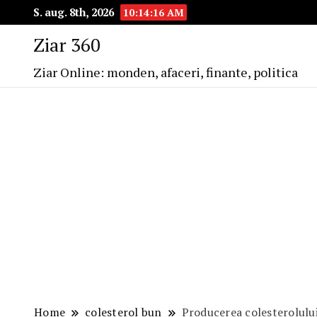
S. aug. 8th, 2026
10:14:18 AM
Ziar 360
Ziar Online: monden, afaceri, finante, politica
Home
colesterol bun
Producerea colesterolulu