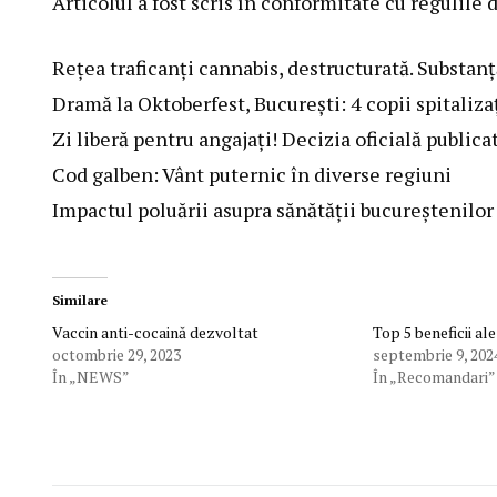
Articolul a fost scris în conformitate cu regulil
Reţea traficanţi cannabis, destructurată. Substanț
Dramă la Oktoberfest, București: 4 copii spitaliza
Zi liberă pentru angajați! Decizia oficială publica
Cod galben: Vânt puternic în diverse regiuni
Impactul poluării asupra sănătății bucureștenilor
Similare
Vaccin anti-cocaină dezvoltat
Top 5 beneficii ale
octombrie 29, 2023
septembrie 9, 202
În „NEWS”
În „Recomandari”