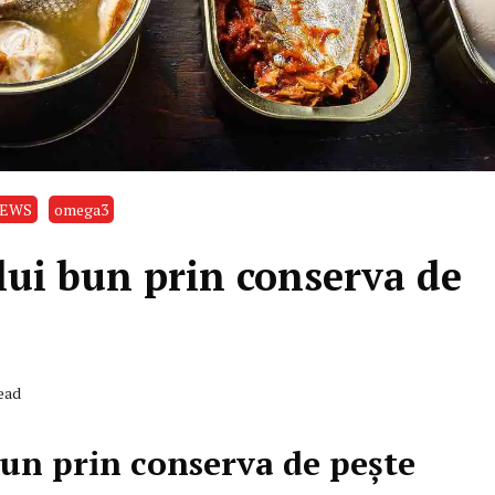
EWS
omega3
lui bun prin conserva de
ead
bun prin conserva de pește