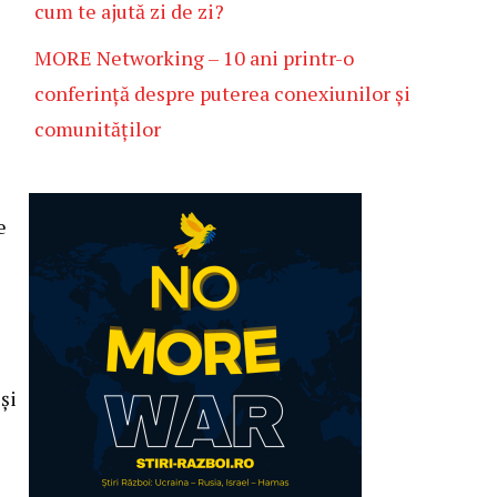
cum te ajută zi de zi?
MORE Networking – 10 ani printr-o
conferință despre puterea conexiunilor și
comunităților
e
și