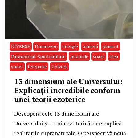
DIVERSE
Dumnezeu
energie
oameni
pamant
Paranormal-Spiritualitate
piramide
soare
stea
sunet
telepatie
Univers
13 dimensiuni ale Universului:
Explicaţii incredibile conform
unei teorii ezoterice
Descoperă cele 13 dimensiuni ale
Universului și teoria ezoterică care explică
realitățile supranaturale. O perspectivă nouă