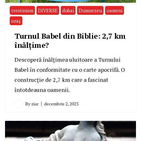
crestinism
DIVERSE
dubai
Dumnezeu
oameni
oraş
Turnul Babel din Biblie: 2,7 km
înălţime?
Descoperă înălțimea uluitoare a Turnului
Babel în conformitate cu o carte apocrifă. O
construcție de 2,7 km care a fascinat
întotdeauna oamenii.
By
ziar
decembrie 2, 2023