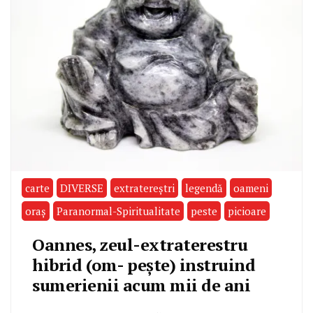
carte
DIVERSE
extratereştri
legendă
oameni
oraş
Paranormal-Spiritualitate
peste
picioare
Oannes, zeul-extraterestru
hibrid (om- pește) instruind
sumerienii acum mii de ani