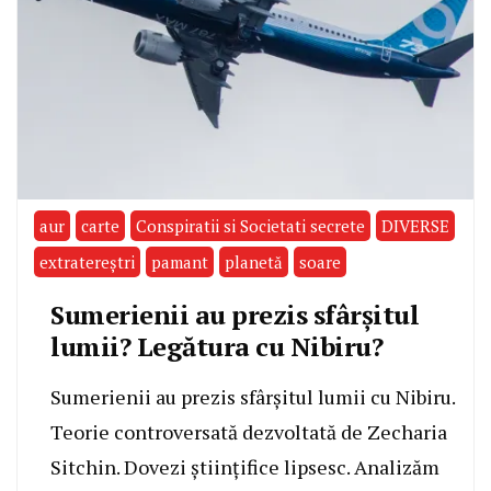
aur
carte
Conspiratii si Societati secrete
DIVERSE
extratereştri
pamant
planetă
soare
Sumerienii au prezis sfârşitul
lumii? Legătura cu Nibiru?
Sumerienii au prezis sfârșitul lumii cu Nibiru.
Teorie controversată dezvoltată de Zecharia
Sitchin. Dovezi științifice lipsesc. Analizăm