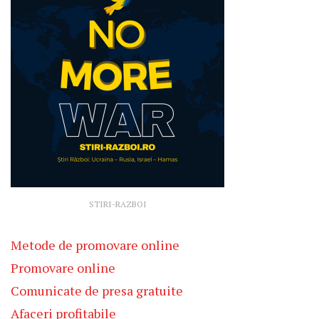
STIRI-RAZBOI
Metode de promovare online
Promovare online
Comunicate de presa gratuite
Afaceri profitabile