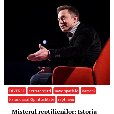
DIVERSE
extratereştri
nave spaţiale
oameni
Paranormal-Spiritualitate
reptilieni
Misterul reptilienilor: Istoria