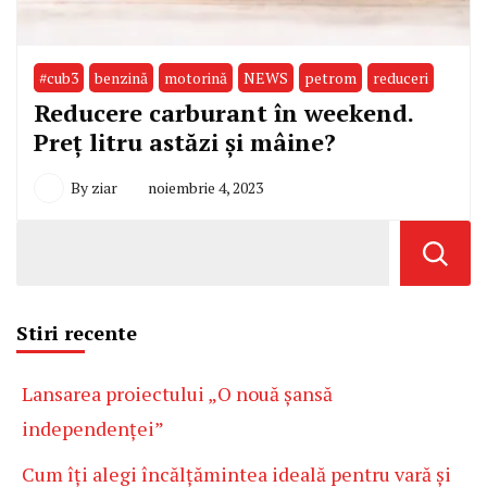
#cub3
benzină
motorină
NEWS
petrom
reduceri
Reducere carburant în weekend.
Preț litru astăzi și mâine?
By
ziar
noiembrie 4, 2023
Stiri recente
Lansarea proiectului „O nouă șansă
independenței”
Cum îți alegi încălțămintea ideală pentru vară și