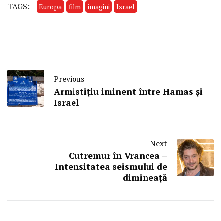
TAGS:
Europa
film
imagini
Israel
Previous
Armistițiu iminent între Hamas și
Israel
Next
Cutremur în Vrancea –
Intensitatea seismului de
dimineață