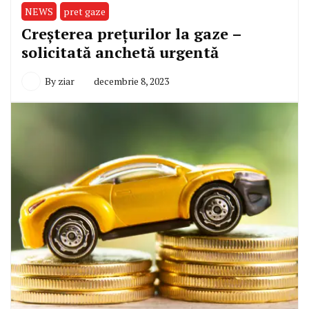
NEWS
pret gaze
Creșterea prețurilor la gaze –
solicitată anchetă urgentă
By
ziar
decembrie 8, 2023