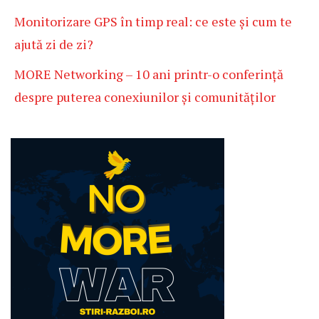
Monitorizare GPS în timp real: ce este și cum te
ajută zi de zi?
MORE Networking – 10 ani printr-o conferință
despre puterea conexiunilor și comunităților