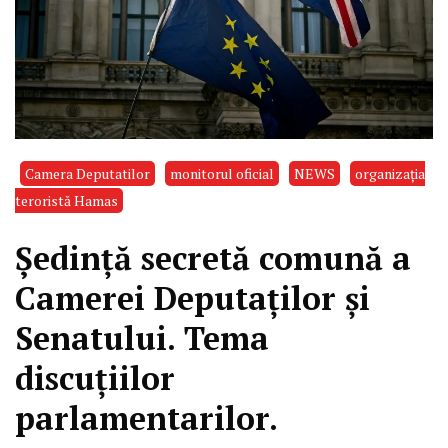
Camera Deputatilor
monitorul oficial
NEWS
organizaţia
teroristă Hamas
Ședință secretă comună a
Camerei Deputaților și
Senatului. Tema
discuțiilor
parlamentarilor.