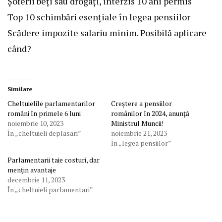
Șoferii beți sau drogați, interzis 10 ani permis
Top 10 schimbări esențiale în legea pensiilor
Scădere impozite salariu minim. Posibilă aplicare
când?
Similare
Cheltuielile parlamentarilor
Creștere a pensiilor
români în primele 6 luni
românilor în 2024, anunță
noiembrie 10, 2023
Ministrul Muncii!
În „cheltuieli deplasari”
noiembrie 21, 2023
În „legea pensiilor”
Parlamentarii taie costuri, dar
mențin avantaje
decembrie 11, 2023
În „cheltuieli parlamentari”