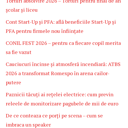
Torturi absolvire 2026 – Torturi pentru final de an
școlar și liceu
Cont Start-Up și PFA: află beneficiile Start-Up și
PFA pentru firmele nou înființate
CONIL FEST 2026 – pentru ca fiecare copil merita
sa fie vazut
Cauciucuri încinse și atmosferă incendiară: ATBS
2026 a transformat Romexpo în arena cailor-
putere
Paznicii tăcuți ai rețelei electrice: cum previn
releele de monitorizare pagubele de mii de euro
De ce conteaza ce porți pe scena – cum se
imbraca un speaker