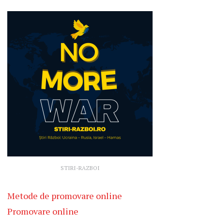
STIRI-RAZBOI
Metode de promovare online
Promovare online