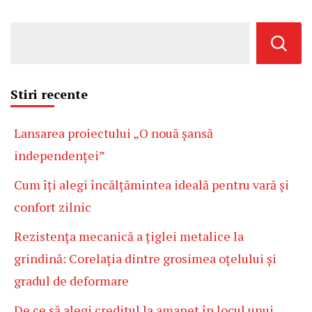
Stiri recente
Lansarea proiectului „O nouă șansă
independenței”
Cum îți alegi încălțămintea ideală pentru vară și
confort zilnic
Rezistența mecanică a țiglei metalice la
grindină: Corelația dintre grosimea oțelului și
gradul de deformare
De ce să alegi creditul la amanet în locul unui