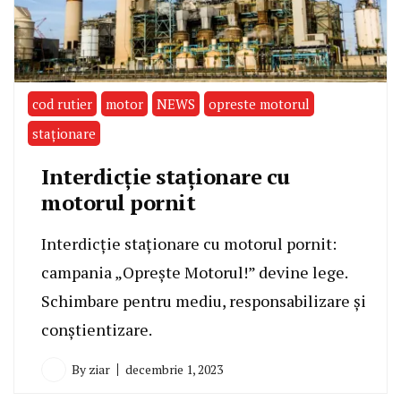
cod rutier
motor
NEWS
opreste motorul
staționare
Interdicție staționare cu
motorul pornit
Interdicție staționare cu motorul pornit:
campania „Oprește Motorul!” devine lege.
Schimbare pentru mediu, responsabilizare și
conștientizare.
By
ziar
decembrie 1, 2023