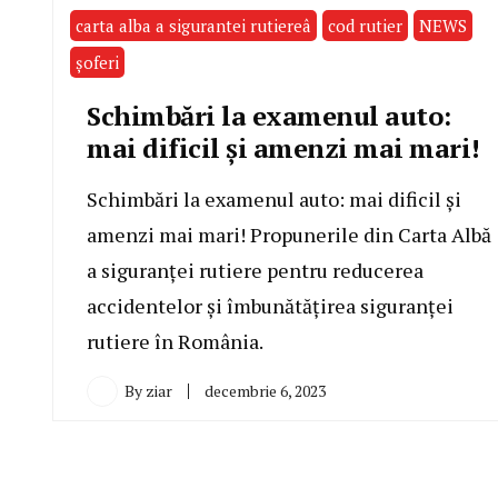
carta alba a sigurantei rutiereâ
cod rutier
NEWS
șoferi
Schimbări la examenul auto:
mai dificil și amenzi mai mari!
Schimbări la examenul auto: mai dificil și
amenzi mai mari! Propunerile din Carta Albă
a siguranței rutiere pentru reducerea
accidentelor și îmbunătățirea siguranței
rutiere în România.
By
ziar
decembrie 6, 2023