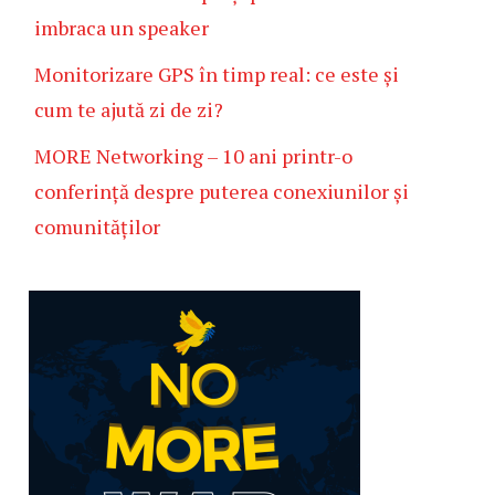
imbraca un speaker
Monitorizare GPS în timp real: ce este și
cum te ajută zi de zi?
MORE Networking – 10 ani printr-o
conferință despre puterea conexiunilor și
comunităților