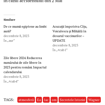
în cazul accidentului din 2 Mai
Similare
De ce mumii egiptene au limbi
Acuzații împotriva Cîțu,
aurii?
Voiculescu și Mihăilă în
decembrie 8, 2023
dosarul vaccinurilor –
În „aur”
UPDATE
decembrie 8, 2023
În „#cub1”
Zile libere 2024. Reducerea
numărului de zile libere în
2023 pentru români. Impactul
calendarului.
decembrie 8, 2023
În „#cub4”
TAGS:
atmosferă
Ea
lac
om
Secretele Istoriei
Wagner