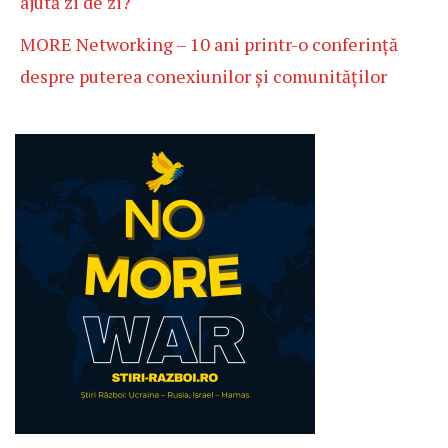
ajută zi de zi?
MORE Networking – 10 ani printr-o conferință
despre puterea conexiunilor și comunităților