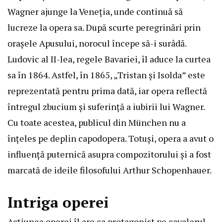
Wagner ajunge la Veneția, unde continuă să
lucreze la opera sa. După scurte peregrinări prin
orașele Apusului, norocul începe să-i surâdă.
Ludovic al II-lea, regele Bavariei, îl aduce la curtea
sa în 1864. Astfel, în 1865, „Tristan şi Isolda” este
reprezentată pentru prima dată, iar opera reflectă
întregul zbucium și suferință a iubirii lui Wagner.
Cu toate acestea, publicul din München nu a
înțeles pe deplin capodopera. Totuși, opera a avut o
influență puternică asupra compozitorului și a fost
marcată de ideile filosofului Arthur Schopenhauer.
Intriga operei
Acțiunea operei îl are ca protagonist pe cavalerul