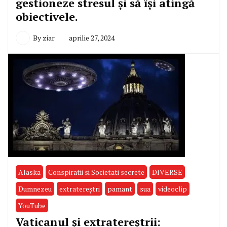
gestioneze stresul și să își atingă
obiectivele.
By
ziar
aprilie 27, 2024
Alaska
Conspiratii si Societati secrete
DIVERSE
Dumnezeu
extratereştri
pamant
sua
videoclip
YouTube
Vaticanul și extratereștrii: