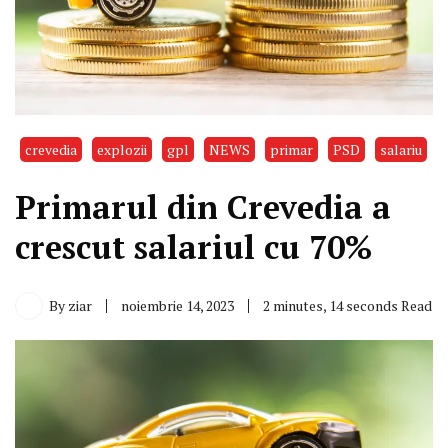
crevedia
explozii
gpl
NEWS
primar
PSD
salariu
Primarul din Crevedia a
crescut salariul cu 70%
By
ziar
noiembrie 14, 2023
2 minutes, 14 seconds Read