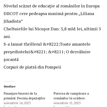
Nivelul scăzut de educație al românilor în Europa
DIICOT cere pedeapsa maximă pentru „Liliana
Jihadista”
Cheltuielile lui Nicușor Dan: 3,8 mld. lei, ultimii 3
ani.
S-a lansat thrillerul &#8222;Toate amantele
președintelui&#8221; &#8211; O dezvăluire
șocantă
Corpuri de piatră din Pompeii
Similare
Finanțare biserici de la
Puterea de cumpărare a
primării: Decizia deputaților
românilor în scădere.
noiembrie 14, 2023
noiembrie 15, 2023