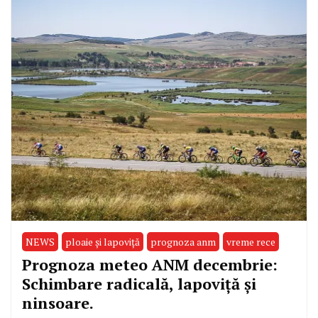
NEWS
ploaie și lapoviță
prognoza anm
vreme rece
Prognoza meteo ANM decembrie:
Schimbare radicală, lapoviță și
ninsoare.