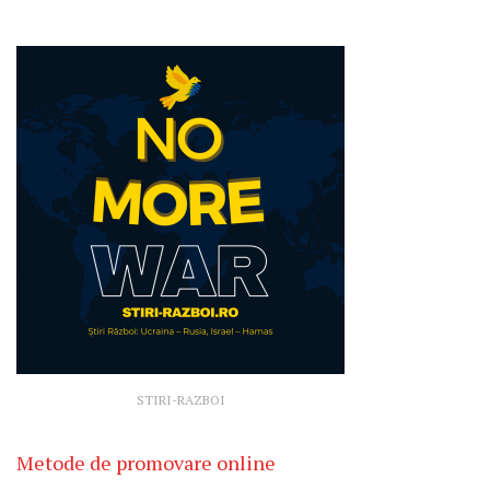
STIRI-RAZBOI
Metode de promovare online