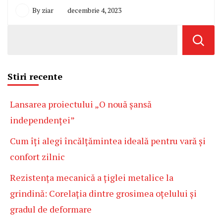
By
ziar
decembrie 4, 2023
Stiri recente
Lansarea proiectului „O nouă șansă
independenței”
Cum îți alegi încălțămintea ideală pentru vară și
confort zilnic
Rezistența mecanică a țiglei metalice la
grindină: Corelația dintre grosimea oțelului și
gradul de deformare