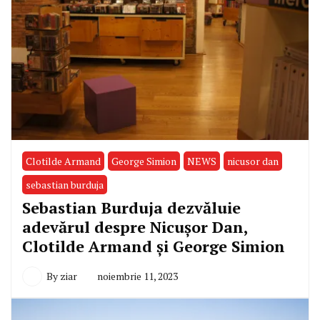
Clotilde Armand
George Simion
NEWS
nicusor dan
sebastian burduja
Sebastian Burduja dezvăluie
adevărul despre Nicușor Dan,
Clotilde Armand și George Simion
By
ziar
noiembrie 11, 2023