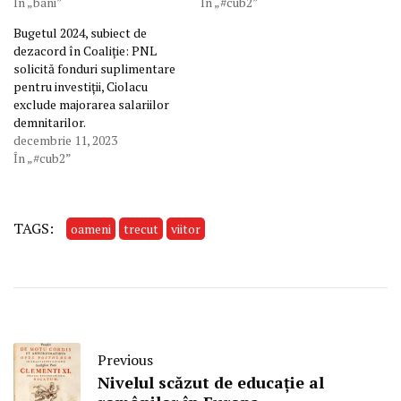
În „bani”
În „#cub2”
Bugetul 2024, subiect de
dezacord în Coaliție: PNL
solicită fonduri suplimentare
pentru investiții, Ciolacu
exclude majorarea salariilor
demnitarilor.
decembrie 11, 2023
În „#cub2”
TAGS:
oameni
trecut
viitor
Previous
Nivelul scăzut de educație al