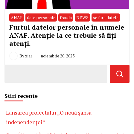
ANAF
date personale
frauda
NEWS
se fura datele
Furtul datelor personale în numele
ANAF. Atenție la ce trebuie să fiți
atenți.
By
ziar
noiembrie 20, 2023
Stiri recente
Lansarea proiectului „O nouă șansă
independenței”