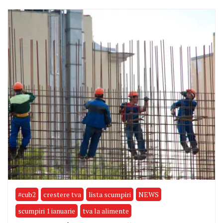
#cub2
crestere tva
lista scumpiri
NEWS
scumpiri 1 ianuarie
tva la alimente