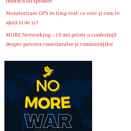
imbraca un speaker
Monitorizare GPS în timp real: ce este și cum te
ajută zi de zi?
MORE Networking – 10 ani printr-o conferință
despre puterea conexiunilor și comunităților