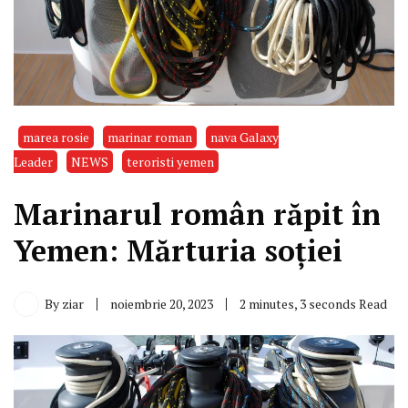
marea rosie
marinar roman
nava Galaxy
Leader
NEWS
teroristi yemen
Marinarul român răpit în
Yemen: Mărturia soției
By
ziar
noiembrie 20, 2023
2 minutes, 3 seconds Read