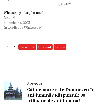
În „#cub2”
WhatsApp adaugă o nouă
funcție!
noiembrie 6, 2023
În „Aplicația WhatsApp”
TAGS:
Facebook
Internet
Saturn
Previous
Cât de mare este Dumnezeu în
ani-lumină? Răspunsul: 90
trilioane de ani-lumină!