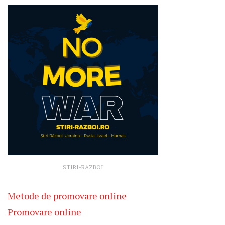
STIRI-RAZBOI
Metode de promovare online
Promovare online