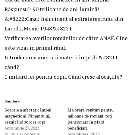
Răspunsul: 90 trilioane de ani-lumină!
&#8222;Cazul halucinant al extraterestrului din
Laredo, Mexic 1948&#8221;
Verificarea averilor românilor de către ANAF. Cine
este vizat în primul rând.
Introducerea unei noi materii în școli &#8211;
când?
1 miliard lei pentru copii. Când cresc alocațiile?
Similare
Soarele a afectat câmpul
Majorare venituri pentru
magnetic al Pământului,
milioane de români: toți
rezultând aurore roșii
pensionarii în plată
octombrie 27, 2023
beneficiari.
În „aurora boreala”
noiembrie 6, 2023