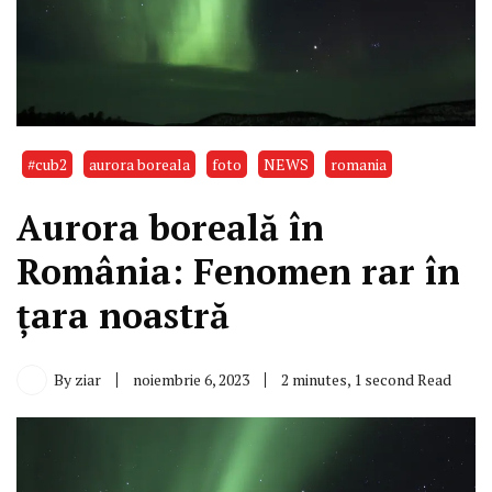
#cub2
aurora boreala
foto
NEWS
romania
Aurora boreală în
România: Fenomen rar în
țara noastră
By
ziar
noiembrie 6, 2023
2 minutes, 1 second Read