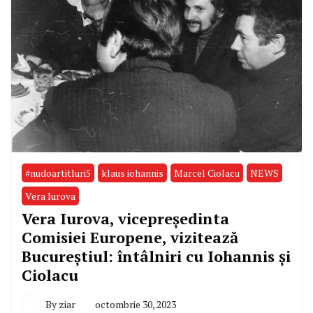
#nudoartitluri5
klaus iohannis
Marcel Ciolacu
NEWS
Vera Iurova
Vera Iurova, vicepreședinta
Comisiei Europene, vizitează
Bucureștiul: întâlniri cu Iohannis și
Ciolacu
By
ziar
octombrie 30, 2023