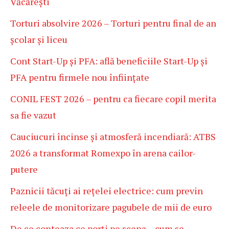
Văcărești
Torturi absolvire 2026 – Torturi pentru final de an
școlar și liceu
Cont Start-Up și PFA: află beneficiile Start-Up și
PFA pentru firmele nou înființate
CONIL FEST 2026 – pentru ca fiecare copil merita
sa fie vazut
Cauciucuri încinse și atmosferă incendiară: ATBS
2026 a transformat Romexpo în arena cailor-
putere
Paznicii tăcuți ai rețelei electrice: cum previn
releele de monitorizare pagubele de mii de euro
De ce conteaza ce porți pe scena – cum se