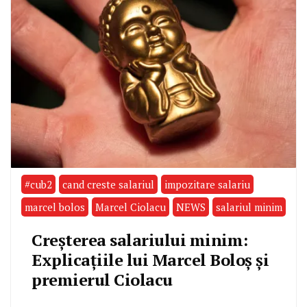
#cub2
cand creste salariul
impozitare salariu
marcel bolos
Marcel Ciolacu
NEWS
salariul minim
Creșterea salariului minim:
Explicațiile lui Marcel Boloș și
premierul Ciolacu