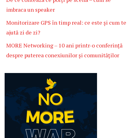
imbraca un speaker
Monitorizare GPS în timp real: ce este și cum te
ajută zi de zi?
MORE Networking – 10 ani printr-o conferință
despre puterea conexiunilor și comunităților