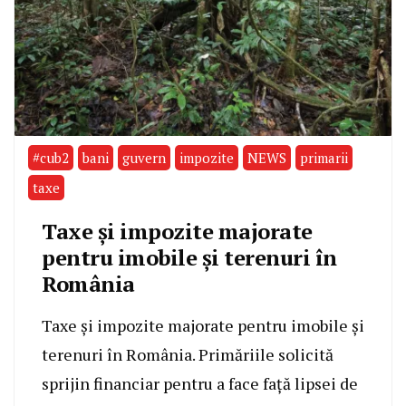
#cub2
bani
guvern
impozite
NEWS
primarii
taxe
Taxe și impozite majorate
pentru imobile și terenuri în
România
Taxe și impozite majorate pentru imobile și
terenuri în România. Primăriile solicită
sprijin financiar pentru a face față lipsei de