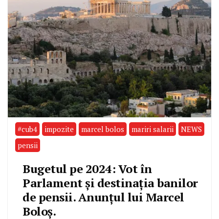
#cub4
impozite
marcel bolos
mariri salarii
NEWS
pensii
Bugetul pe 2024: Vot în
Parlament și destinația banilor
de pensii. Anunțul lui Marcel
Boloș.