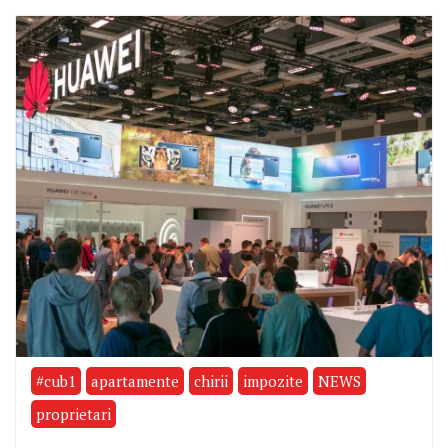
#cub1
apartamente
chirii
impozite
NEWS
proprietari