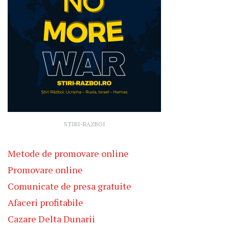
STIRI-RAZBOI
Metode de promovare online
Promovare online
Comunicate de presa gratuite
Afaceri profitabile
Cazare Delta Dunarii