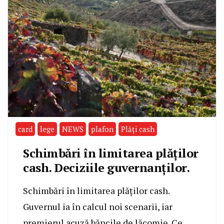
card
lege
NEWS
plafon
Plăți cash
Schimbări în limitarea plăților
cash. Deciziile guvernanților.
Schimbări în limitarea plăților cash.
Guvernul ia în calcul noi scenarii, iar
premierul acuză băncile de lăcomie. Ce