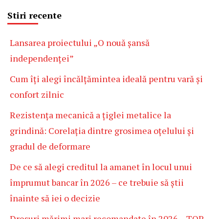
Stiri recente
Lansarea proiectului „O nouă șansă
independenței”
Cum îți alegi încălțămintea ideală pentru vară și
confort zilnic
Rezistența mecanică a țiglei metalice la
grindină: Corelația dintre grosimea oțelului și
gradul de deformare
De ce să alegi creditul la amanet în locul unui
împrumut bancar în 2026 – ce trebuie să știi
înainte să iei o decizie
Dresuri mărimi mari recomandate în 2026 – TOP