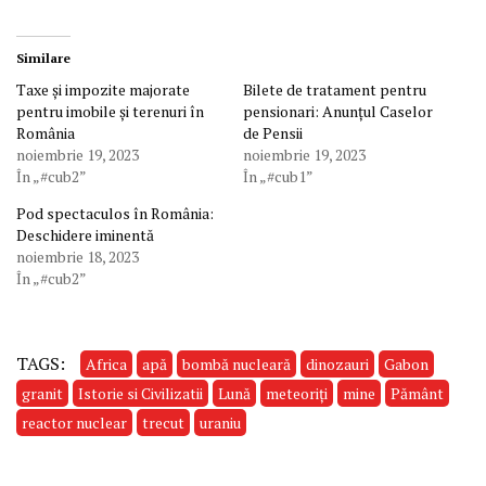
Similare
Taxe și impozite majorate
Bilete de tratament pentru
pentru imobile și terenuri în
pensionari: Anunțul Caselor
România
de Pensii
noiembrie 19, 2023
noiembrie 19, 2023
În „#cub2”
În „#cub1”
Pod spectaculos în România:
Deschidere iminentă
noiembrie 18, 2023
În „#cub2”
TAGS:
Africa
apă
bombă nucleară
dinozauri
Gabon
granit
Istorie si Civilizatii
Lună
meteoriţi
mine
Pământ
reactor nuclear
trecut
uraniu