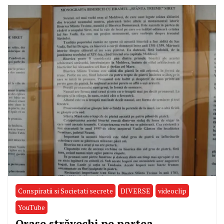
Conspiratii si Societati secrete
DIVERSE
videoclip
YouTube
Orașe străvechi pe partea