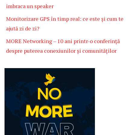
imbraca un speaker
Monitorizare GPS în timp real: ce este și cum te
ajută zi de zi?
MORE Networking – 10 ani printr-o conferință
despre puterea conexiunilor și comunităților