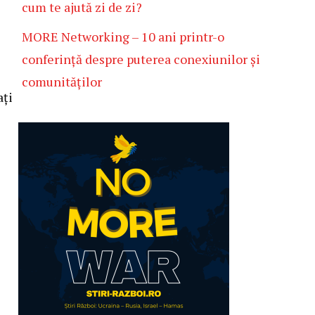
cum te ajută zi de zi?
MORE Networking – 10 ani printr-o
conferință despre puterea conexiunilor și
comunităților
ați