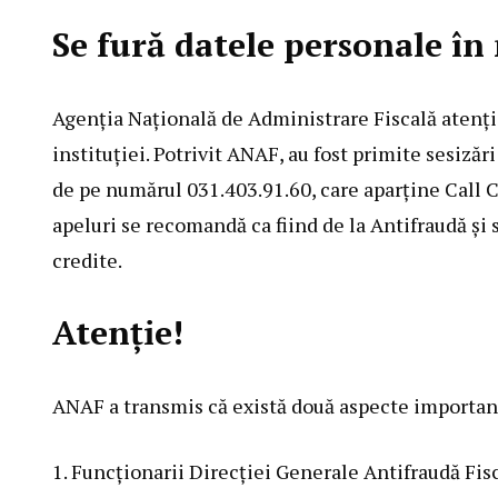
Se fură datele personale î
Agenția Națională de Administrare Fiscală atenți
instituției. Potrivit ANAF, au fost primite sesizăr
de pe numărul 031.403.91.60, care aparține Call 
apeluri se recomandă ca fiind de la Antifraudă și s
credite.
Atenție!
ANAF a transmis că există două aspecte importante
1. Funcționarii Direcției Generale Antifraudă Fi