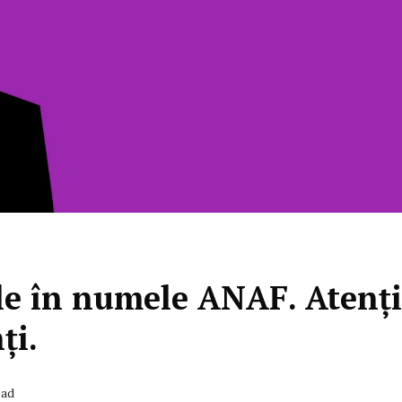
le în numele ANAF. Atenț
ți.
ead