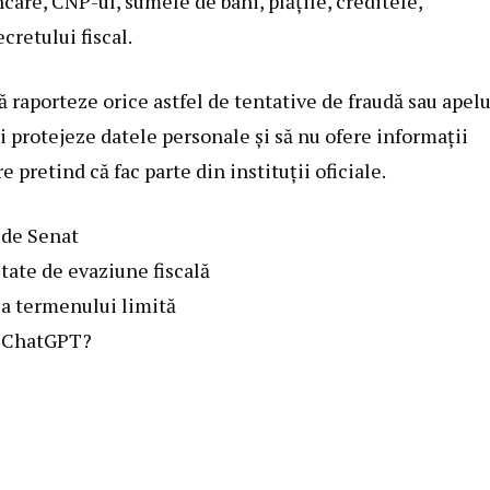
ncare, CNP-ul, sumele de bani, plățile, creditele,
cretului fiscal.
ă raporteze orice astfel de tentative de fraudă sau apelu
i protejeze datele personale și să nu ofere informații
pretind că fac parte din instituții oficiale.
 de Senat
tate de evaziune fiscală
ea termenului limită
or ChatGPT?