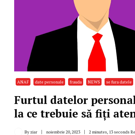
ANAF
date personale
frauda
NEWS
se fura datele
Furtul datelor persona
la ce trebuie să fiți aten
By
ziar
noiembrie 20, 2023
2 minutes, 13 seconds R