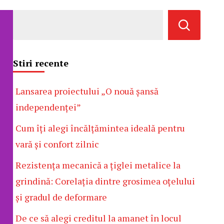
Stiri recente
Lansarea proiectului „O nouă șansă
independenței”
Cum îți alegi încălțămintea ideală pentru
vară și confort zilnic
Rezistența mecanică a țiglei metalice la
grindină: Corelația dintre grosimea oțelului
și gradul de deformare
De ce să alegi creditul la amanet în locul