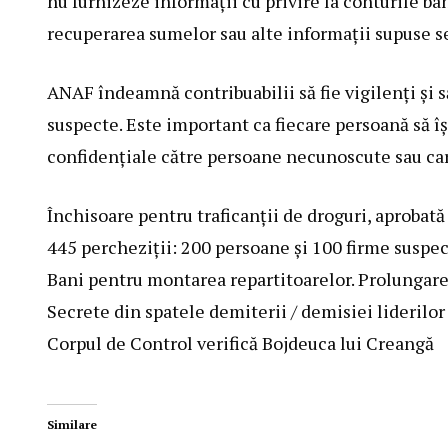
nu furnizeze informații cu privire la conturile ba
recuperarea sumelor sau alte informații supuse se
ANAF îndeamnă contribuabilii să fie vigilenți și s
suspecte. Este important ca fiecare persoană să îș
confidențiale către persoane necunoscute sau care 
Închisoare pentru traficanții de droguri, aprobată
445 percheziții: 200 persoane și 100 firme suspec
Bani pentru montarea repartitoarelor. Prolungar
Secrete din spatele demiterii / demisiei lideril
Corpul de Control verifică Bojdeuca lui Creangă
Similare