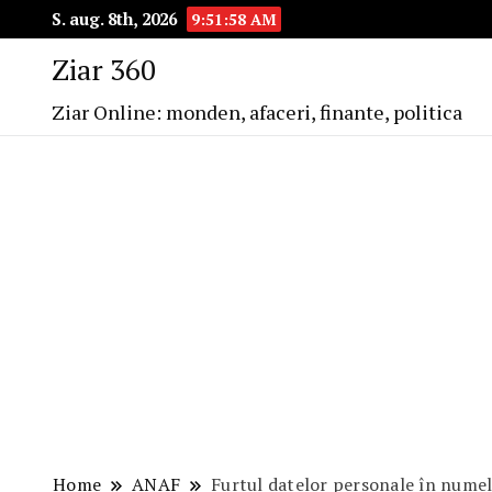
S. aug. 8th, 2026
9:51:59 AM
Ziar 360
Ziar Online: monden, afaceri, finante, politica
Home
ANAF
Furtul datelor personale în numele 