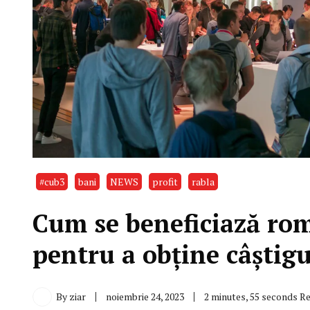
#cub3
bani
NEWS
profit
rabla
Cum se beneficiază ro
pentru a obține câștigu
By
ziar
noiembrie 24, 2023
2 minutes, 55 seconds R