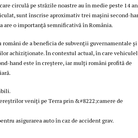
are circulă pe străzile noastre au în medie peste 14 an
iculat, sunt înscrise aproximativ trei mașini second-ha
ua are o importanță semnificativă în România.
u români de a beneficia de subvenții guvernamentale și
ilor achiziționate. În contextul actual, în care vehicule
ond-hand este în creștere, iar mulți români profită de
iară.
bili.
ereștrilor veniți pe Terra prin &#8222;camere de
ntru asigurarea auto în caz de accident grav.