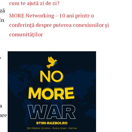
cum te ajută zi de zi?
ază
MORE Networking – 10 ani printr-o
în
conferință despre puterea conexiunilor și
comunităților
,
a
are