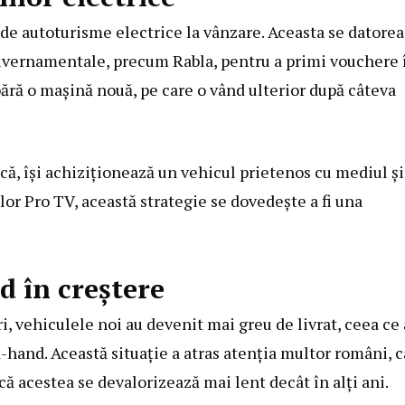
i de autoturisme electrice la vânzare. Aceasta se datore
guvernamentale, precum Rabla, pentru a primi vouchere 
pără o mașină nouă, pe care o vând ulterior după câteva
ască, își achiziționează un vehicul prietenos cu mediul și
ilor Pro TV, această strategie se dovedește a fi una
d în creștere
, vehiculele noi au devenit mai greu de livrat, ceea ce 
-hand. Această situație a atras atenția multor români, c
ă acestea se devalorizează mai lent decât în alți ani.