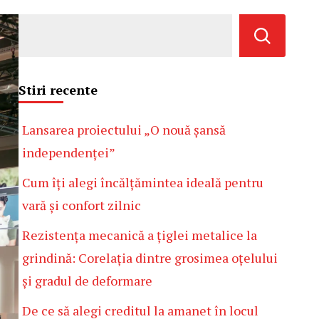
Stiri recente
Lansarea proiectului „O nouă șansă
independenței”
Cum îți alegi încălțămintea ideală pentru
vară și confort zilnic
Rezistența mecanică a țiglei metalice la
grindină: Corelația dintre grosimea oțelului
și gradul de deformare
De ce să alegi creditul la amanet în locul