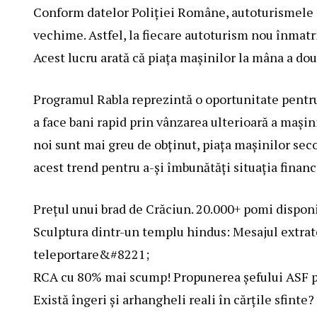
Conform datelor Poliției Române, autoturismele c
vechime. Astfel, la fiecare autoturism nou înmatr
Acest lucru arată că piața mașinilor la mâna a do
Programul Rabla reprezintă o oportunitate pentr
a face bani rapid prin vânzarea ulterioară a mașin
noi sunt mai greu de obținut, piața mașinilor sec
acest trend pentru a-și îmbunătăți situația financ
Prețul unui brad de Crăciun. 20.000+ pomi disponi
Sculptura dintr-un templu hindus: Mesajul extrat
teleportare&#8221;
RCA cu 80% mai scump! Propunerea șefului ASF pe
Există îngeri și arhangheli reali în cărțile sfinte?