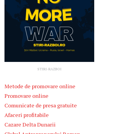
STIRI-RAZBOI
Metode de promovare online
Promovare online
Comunicate de presa gratuite
Afaceri profitabile
Cazare Delta Dunarii
Clubul Antreprenorului Roman