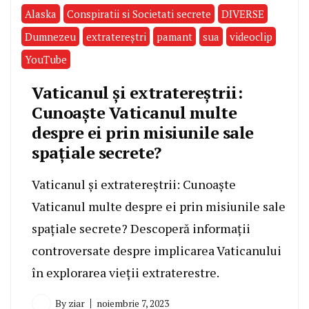
Alaska
Conspiratii si Societati secrete
DIVERSE
Dumnezeu
extratereştri
pamant
sua
videoclip
YouTube
Vaticanul și extratereștrii:
Cunoaște Vaticanul multe
despre ei prin misiunile sale
spațiale secrete?
Vaticanul și extratereștrii: Cunoaște
Vaticanul multe despre ei prin misiunile sale
spațiale secrete? Descoperă informații
controversate despre implicarea Vaticanului
în explorarea vieții extraterestre.
By
ziar
noiembrie 7, 2023