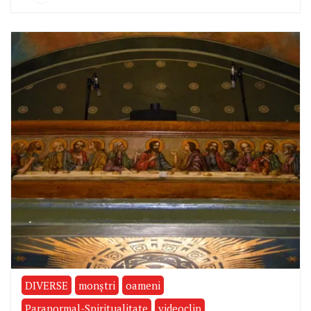
DIVERSE
monştri
oameni
Paranormal-Spiritualitate
videoclip