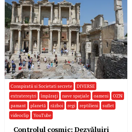
Conspiratii si Societati secrete
DIVERSE
extratereştri
împăraţi
nave spaţiale
oameni
OZN
pamant
planetă
război
regi
reptilieni
suflet
videoclip
YouTube
Controlul cosmic: Dezvăluiri