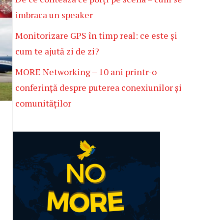
imbraca un speaker
Monitorizare GPS în timp real: ce este și
cum te ajută zi de zi?
MORE Networking – 10 ani printr-o
conferință despre puterea conexiunilor și
comunităților