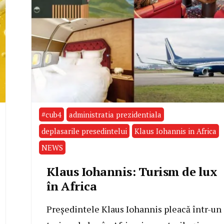
#cub4
administratia prezidentiala
deplasarile presedintelui
Klaus Iohannis in Africa
NEWS
Klaus Iohannis: Turism de lux
în Africa
Președintele Klaus Iohannis pleacă într-un