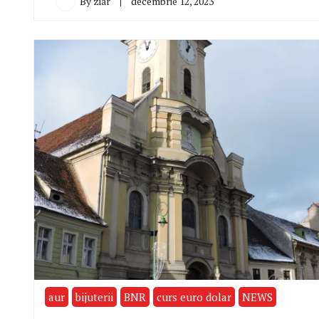
By
ziar
decembrie 12, 2023
aur
bijuterii
BNR
curs euro dolar
NEWS