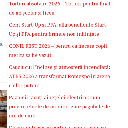
Torturi absolvire 2026 – Torturi pentru final
de an școlar și liceu
Cont Start-Up și PFA: află beneficiile Start-
Up și PFA pentru firmele nou înființate
ea
CONIL FEST 2026 – pentru ca fiecare copil
merita sa fie vazut
Cauciucuri încinse și atmosferă incendiară:
ATBS 2026 a transformat Romexpo în arena
cailor-putere
Paznicii tăcuți ai rețelei electrice: cum
previn releele de monitorizare pagubele de
mii de euro
De ce conteaza ce porți pe scena – cum se