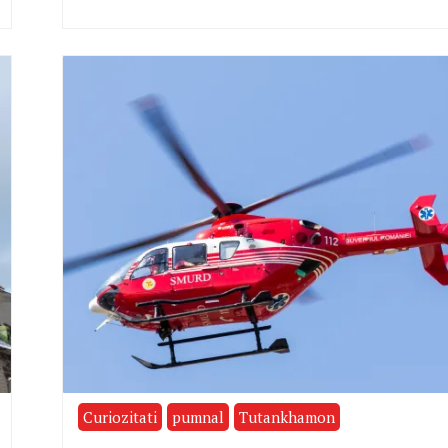
Curiozitati
pumnal
Tutankhamon