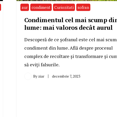
aur
condiment
Curiozitati
sofran
Condimentul cel mai scump di
lume: mai valoros decât aurul
Descoperă de ce șofranul este cel mai scu
condiment din lume. Află despre procesul
complex de recoltare și transformare și cu
să eviți falsurile.
By
ziar
decembrie 7, 2023