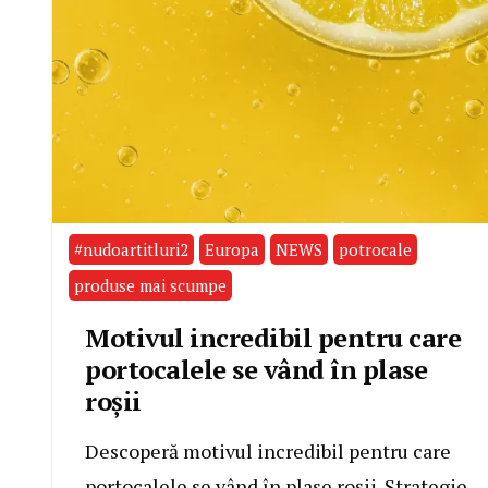
#nudoartitluri2
Europa
NEWS
potrocale
produse mai scumpe
Motivul incredibil pentru care
portocalele se vând în plase
roșii
Descoperă motivul incredibil pentru care
portocalele se vând în plase roșii. Strategie