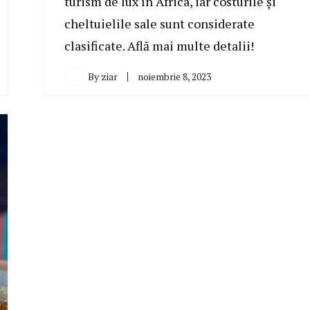
turism de lux în Africa, iar costurile și
cheltuielile sale sunt considerate
clasificate. Află mai multe detalii!
By
ziar
noiembrie 8, 2023