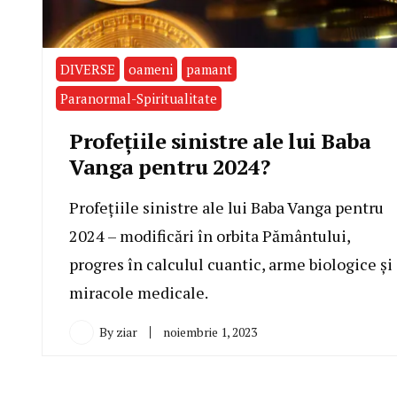
DIVERSE
oameni
pamant
Paranormal-Spiritualitate
Profeţiile sinistre ale lui Baba
Vanga pentru 2024?
Profețiile sinistre ale lui Baba Vanga pentru
2024 – modificări în orbita Pământului,
progres în calculul cuantic, arme biologice și
miracole medicale.
By
ziar
noiembrie 1, 2023