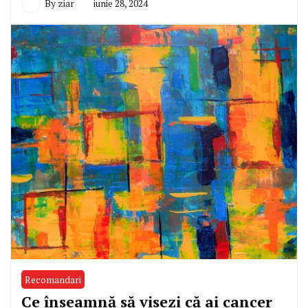
By
ziar
iunie 28, 2024
Recomandari
Ce înseamnă să visezi că ai cancer