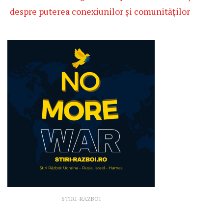
despre puterea conexiunilor și comunităților
STIRI-RAZBOI