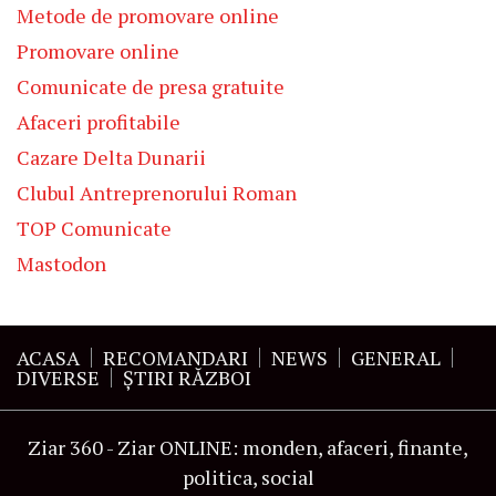
Metode de promovare online
Promovare online
Comunicate de presa gratuite
Afaceri profitabile
Cazare Delta Dunarii
Clubul Antreprenorului Roman
TOP Comunicate
Mastodon
ACASA
RECOMANDARI
NEWS
GENERAL
DIVERSE
ŞTIRI RĂZBOI
Ziar 360 - Ziar ONLINE: monden, afaceri, finante,
politica, social